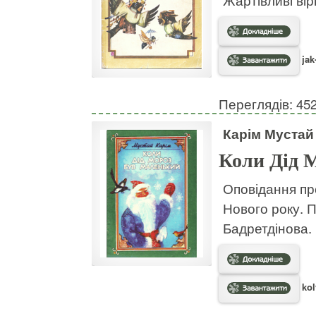
Жартівливі вір
jak
Переглядів: 45
Карім Мустай
Коли Дід 
Оповідання пр
Нового року. 
Бадретдінова.
kol