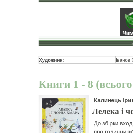
Художник:
Іванов 
Книги 1 - 8 (всього
Калинець Іри
Лелека і ч
До збірки вход
про годинники"