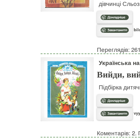
дівчинці Сльоз
bil
Переглядів: 26
Українська н
Вийди, вий
Підбірка дитяч
vyy
Коментарів: 2. 