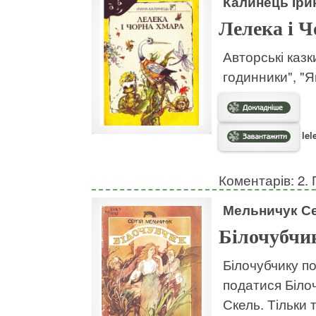
Калинець Іри
Лелека і 
Авторські казк
годинники", "Я
lel
Коментарів: 2. 
Мельничук Се
Білочубчи
Білочубчику п
податися Білоч
Скель. Тільки 