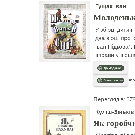
Гущак Іван
Молоденьк
У збірці дитяч
два вірші про 
Іван Підкова"
вправи у вірша
mol
Переглядів: 37
Куліш-Зіньків
Як горобч