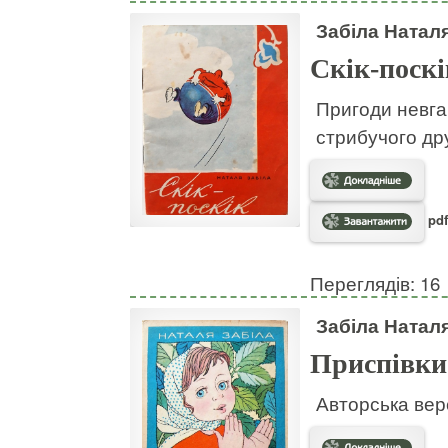
Забіла Натал
Скік-поскі
Пригоди невгам
стрибучого дру
pdf
Переглядів: 16
Забіла Натал
Приспівки
Авторська вер