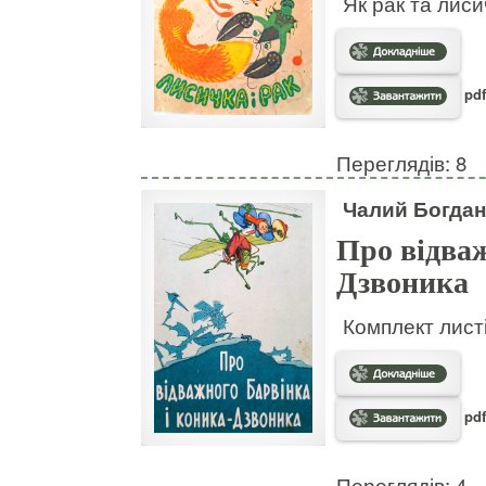
Як рак та лис
pdf
Переглядів: 8
Чалий Богдан
Про відваж
Дзвоника
Комплект листі
pdf
Переглядів: 4