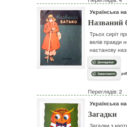
Українська н
Названий 
Трьох сиріт пр
велів правди н
настанову наз
pdf
Переглядів: 2
Українська н
Загадки
Загадки з кар