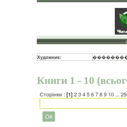
Художник:
��������
Книги 1 - 10 (всьо
Сторінки :
[1]
2
3
4
5
6
7
8
9
10
...
25