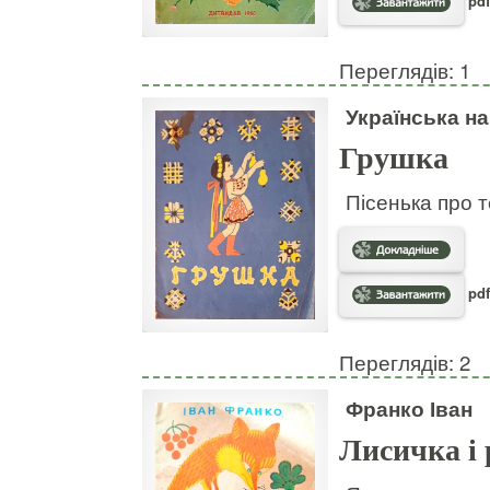
pdf
Переглядів: 1
Українська н
Грушка
Пісенька про т
pdf
Переглядів: 2
Франко Іван
Лисичка і 