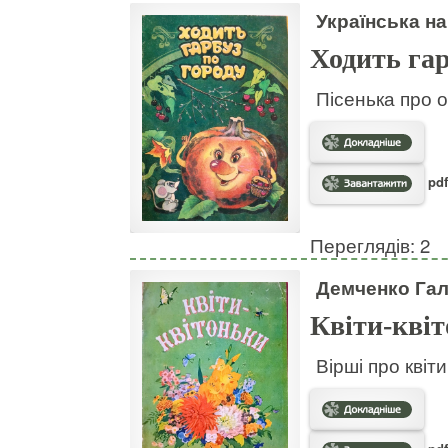
Українська на
Ходить гар
Пісенька про о
pdf
Переглядів: 2
Демченко Га
Квіти-кві
Вірші про квіт