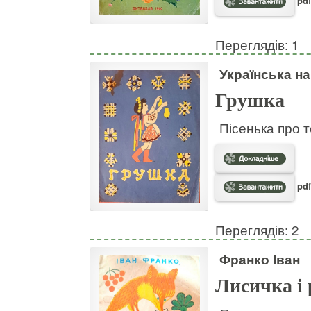
pdf
Переглядів: 1
Українська н
Грушка
Пісенька про т
pdf
Переглядів: 2
Франко Іван
Лисичка і 