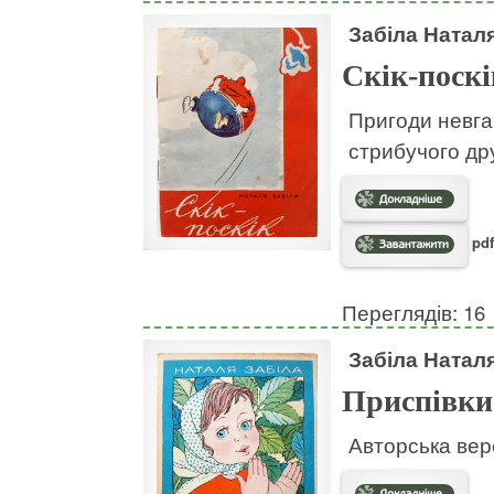
Забіла Натал
Скік-поскі
Пригоди невгам
стрибучого дру
pdf
Переглядів: 16
Забіла Натал
Приспівки
Авторська вер