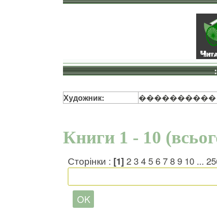
Художник:
����������
Книги 1 - 10 (всьо
Сторінки :
[1]
2
3
4
5
6
7
8
9
10
...
25