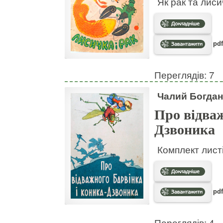
Як рак та лис
pdf
Переглядів: 7
Чалий Богдан
Про відваж
Дзвоника
Комплект листі
pdf
Переглядів: 4