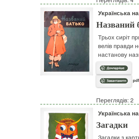
Українська н
Названий 
Трьох сиріт пр
велів правди н
настанову наз
pdf
Переглядів: 2
Українська н
Загадки
Загадки з кар