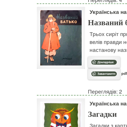
Українська н
Названий 
Трьох сиріт пр
велів правди н
настанову наз
pdf
Переглядів: 2
Українська н
Загадки
Загадки з кар