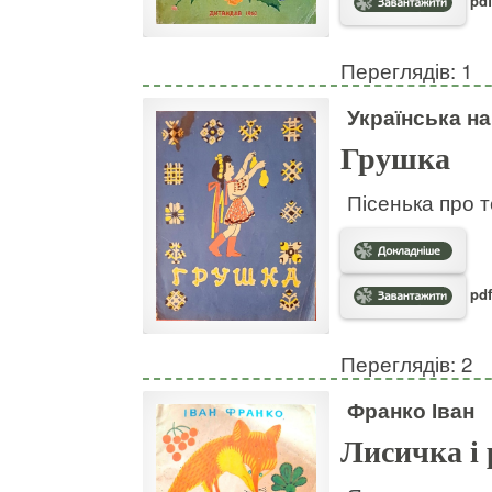
pdf
Переглядів: 1
Українська н
Грушка
Пісенька про т
pdf
Переглядів: 2
Франко Іван
Лисичка і 