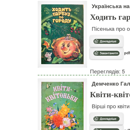
Українська на
Ходить гар
Пісенька про о
pdf
Переглядів: 5
Демченко Га
Квіти-кві
Вірші про квіт