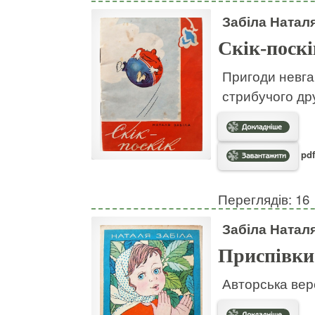
Забіла Натал
Скік-поскі
Пригоди невгам
стрибучого дру
pdf
Переглядів: 16
Забіла Натал
Приспівки
Авторська вер