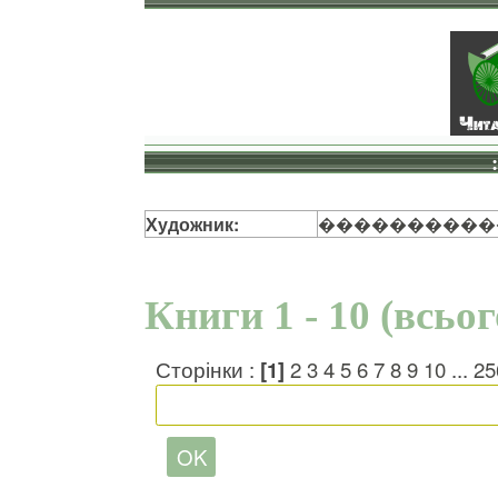
Художник:
����������
Книги 1 - 10 (всьо
Сторінки :
[1]
2
3
4
5
6
7
8
9
10
...
25