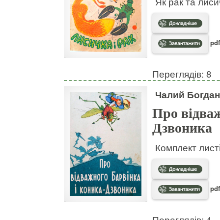
Як рак та лис
pdf
Переглядів: 8
Чалий Богдан
Про відваж
Дзвоника
Комплект листі
pdf
Переглядів: 4