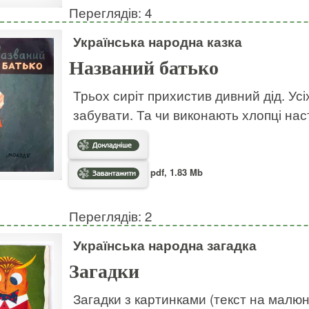
Переглядів: 4
Українська народна казка
Названий батько
Трьох сиріт прихистив дивний дід. Усі
забувати. Та чи виконають хлопці на
pdf, 1.83 Mb
Переглядів: 2
Українська народна загадка
Загадки
Загадки з картинками (текст на малю