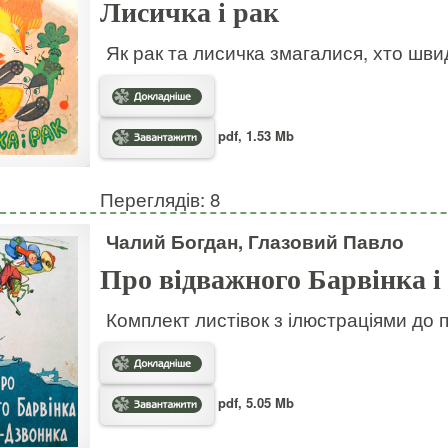
Лисичка і рак
Як рак та лисичка змагалися, хто шв
pdf, 1.53 Mb
Переглядів: 8
Чалий Богдан, Глазовий Павло
Про відважного Барвінка і
Комплект листівок з ілюстраціями до 
pdf, 5.05 Mb