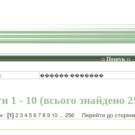
:: Пошук ::
:
������ �������
и 1 - 10 (всього знайдено 2
и :
[1]
2
3
4
5
6
7
8
9
10
...
256
Перейти до сторін