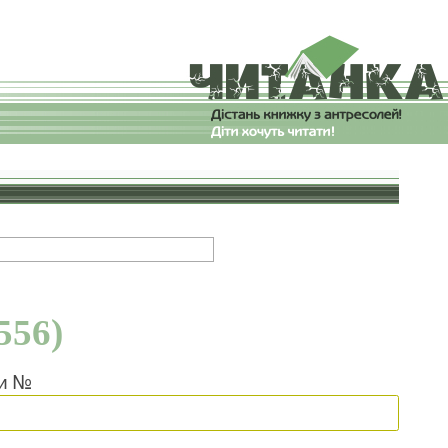
556)
ки №