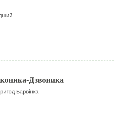
идший
 коника-Дзвоника
пригод Барвінка