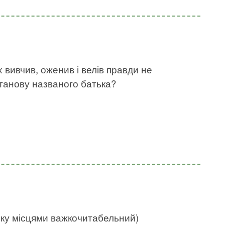
х вивчив, оженив і велів правди не
станову названого батька?
нку місцями важкочитабельний)