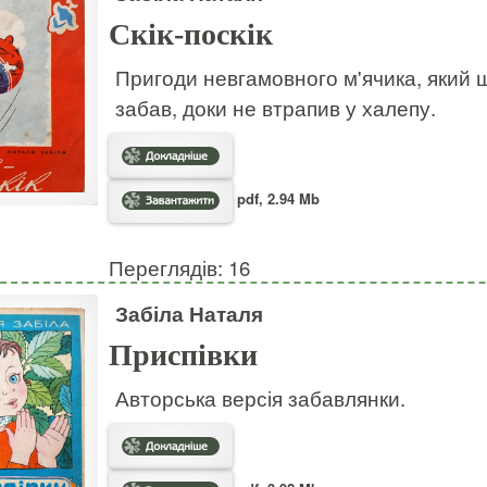
Скік-поскік
Пригоди невгамовного м'ячика, який ш
забав, доки не втрапив у халепу.
pdf, 2.94 Mb
Переглядів: 16
Забіла Наталя
Приспівки
Авторська версія забавлянки.