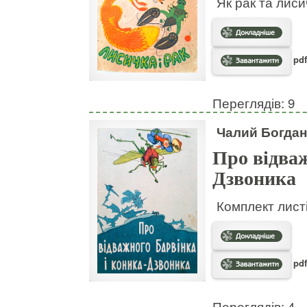
Як рак та лис
pdf
Переглядів: 9
Чалий Богдан
Про відваж
Дзвоника
Комплект листі
pdf
Переглядів: 4