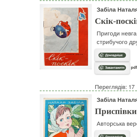
Забіла Натал
Скік-поскі
Пригоди невгам
стрибучого дру
pdf
Переглядів: 17
Забіла Натал
Приспівки
Авторська вер