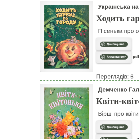
Українська на
Ходить гар
Пісенька про о
pdf
Переглядів: 6
Демченко Га
Квіти-кві
Вірші про квіт