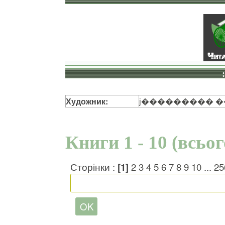
Художник:
ϳ��������� 
Книги 1 - 10 (всьо
Сторінки :
[1]
2
3
4
5
6
7
8
9
10
...
25