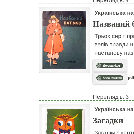
Українська н
Названий 
Трьох сиріт пр
велів правди н
настанову наз
pdf
Переглядів: 3
Українська н
Загадки
Загадки з кар