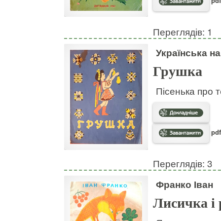
pdf
Переглядів: 1
Українська н
Грушка
Пісенька про т
pdf
Переглядів: 3
Франко Іван
Лисичка і 