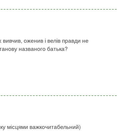
х вивчив, оженив і велів правди не
станову названого батька?
нку місцями важкочитабельний)