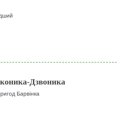
идший
 коника-Дзвоника
пригод Барвінка