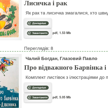
Лисичка і рак
Як рак та лисичка змагалися, хто шв
pdf, 1.53 Mb
Переглядів: 8
Чалий Богдан, Глазовий Павло
Про відважного Барвінка і
Комплект листівок з ілюстраціями до 
pdf, 5.05 Mb