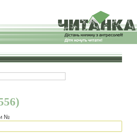
556)
ки №