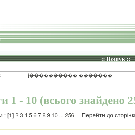
:: Пошук ::
:
ϳ���������� �������
и 1 - 10 (всього знайдено 2
и :
[1]
2
3
4
5
6
7
8
9
10
...
256
Перейти до сторін