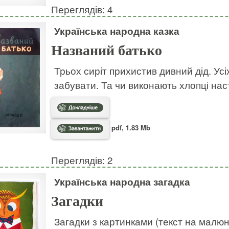
Переглядів: 4
Українська народна казка
Названий батько
Трьох сиріт прихистив дивний дід. Усі
забувати. Та чи виконають хлопці на
pdf, 1.83 Mb
Переглядів: 2
Українська народна загадка
Загадки
Загадки з картинками (текст на малю