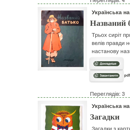
Українська н
Названий 
Трьох сиріт пр
велів правди н
настанову наз
pdf
Переглядів: 3
Українська н
Загадки
Загадки з кар