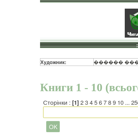
Художник:
������ ��
Книги 1 - 10 (всьо
Сторінки :
[1]
2
3
4
5
6
7
8
9
10
...
25