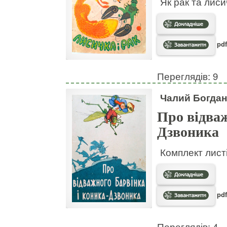
Як рак та лис
pdf
Переглядів: 9
Чалий Богдан
Про відваж
Дзвоника
Комплект листі
pdf
Переглядів: 4