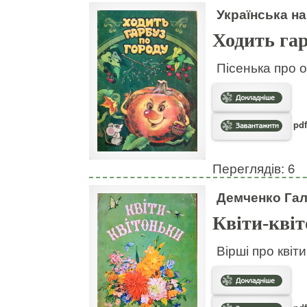
Українська на
Ходить гар
Пісенька про о
pdf
Переглядів: 6
Демченко Га
Квіти-кві
Вірші про квіт