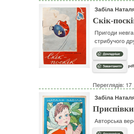
Забіла Натал
Скік-поскі
Пригоди невгам
стрибучого дру
pdf
Переглядів: 17
Забіла Натал
Приспівки
Авторська вер