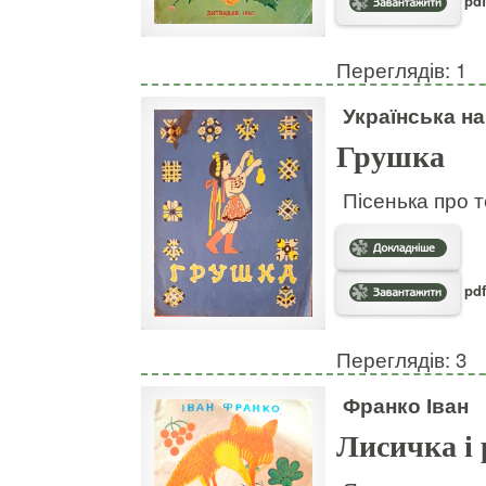
pdf
Переглядів: 1
Українська н
Грушка
Пісенька про т
pdf
Переглядів: 3
Франко Іван
Лисичка і 