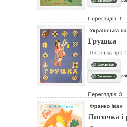
pdf
Переглядів: 1
Українська н
Грушка
Пісенька про т
pdf
Переглядів: 3
Франко Іван
Лисичка і 