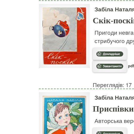
Забіла Натал
Скік-поскі
Пригоди невгам
стрибучого дру
pdf
Переглядів: 17
Забіла Натал
Приспівки
Авторська вер