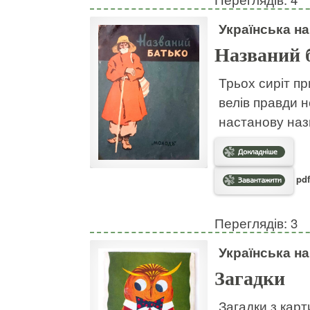
Українська н
Названий 
Трьох сиріт пр
велів правди н
настанову наз
pdf
Переглядів: 3
Українська н
Загадки
Загадки з кар