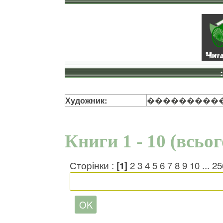
Художник:
����������
Книги 1 - 10 (всьо
Сторінки :
[1]
2
3
4
5
6
7
8
9
10
...
25