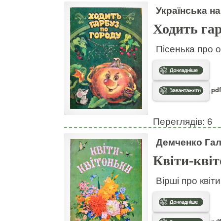
Українська на
Ходить гар
Пісенька про о
pdf
Переглядів: 6
Демченко Га
Квіти-кві
Вірші про квіт