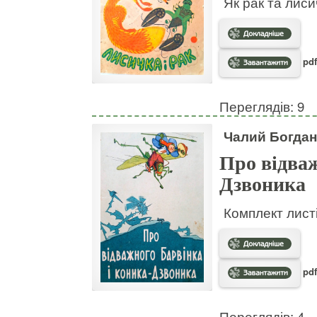
Як рак та лис
pdf
Переглядів: 9
Чалий Богдан
Про відваж
Дзвоника
Комплект листі
pdf
Переглядів: 4