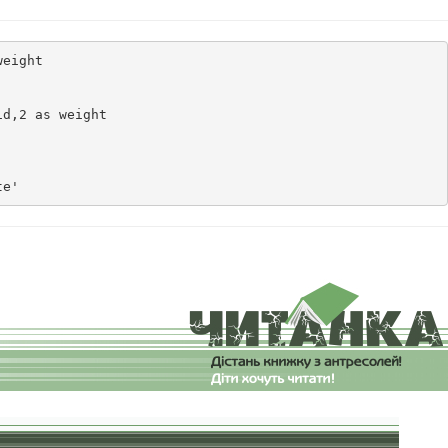
eight

d,2 as weight

te'