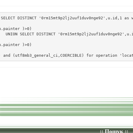
SELECT DISTINCT '0rm15mt9p2lj2uuf1duv0nge92',u.id,1 as w
.painter )>0)

  UNION SELECT DISTINCT '0rm15mt9p2lj2uuf1duv0nge92',u.i
.painter )>0)

  
) and (utf8mb3_general_ci,COERCIBLE) for operation 'loca
:: Пошук ::