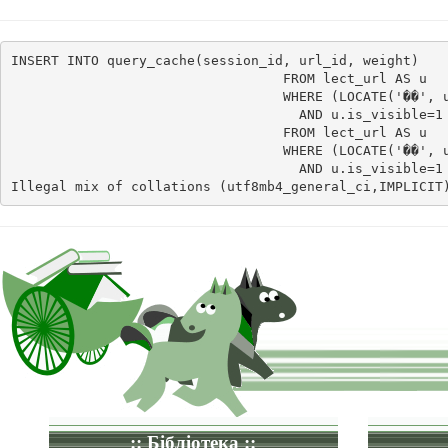
INSERT INTO query_cache(session_id, url_id, weight)    
                                  FROM lect_url AS u

                                  WHERE (LOCATE('��', u
                                    AND u.is_visible=1 
                                  FROM lect_url AS u

                                  WHERE (LOCATE('��', u
                                    AND u.is_visible=1
Illegal mix of collations (utf8mb4_general_ci,IMPLICIT
:: Бібліотека ::