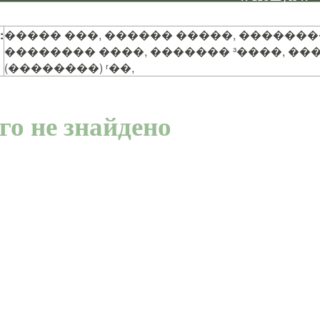
:
����� ���, ������ �����, �������
�������� ����, ������� ³����, ��
(��������) ʳ��,
го не знайдено