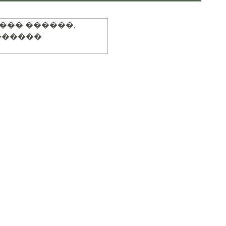
��� ������,
������