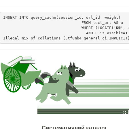
INSERT INTO query_cache(session_id, url_id, weight)    
                                  FROM lect_url AS u

                                  WHERE (LOCATE('��', u
                                    AND u.is_visible=1
Illegal mix of collations (utf8mb4_general_ci,IMPLICIT
::
Систематичний каталог