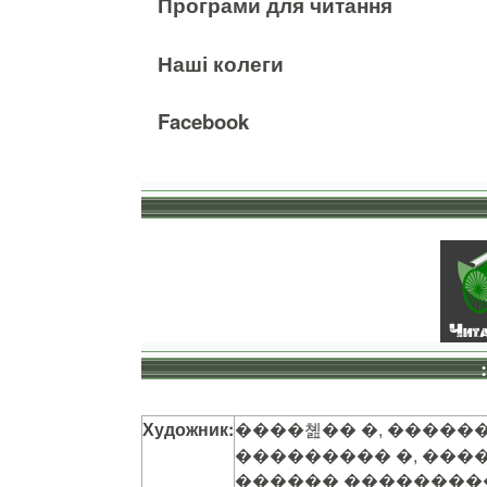
Програми для читання
Наші колеги
Facebook
Художник:
����쳺�� �, ������
��������� �, ���
̳������ ��������