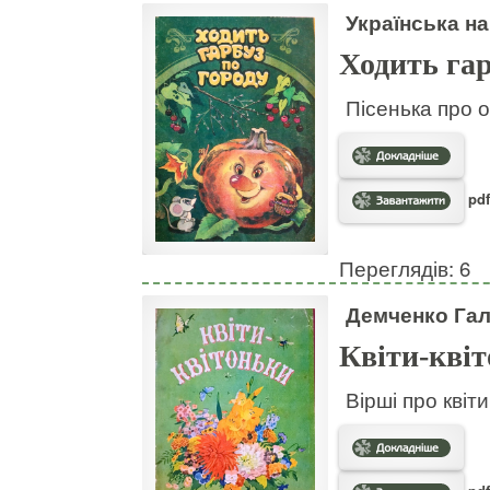
Українська на
Ходить гар
Пісенька про о
pdf
Переглядів: 6
Демченко Га
Квіти-кві
Вірші про квіт