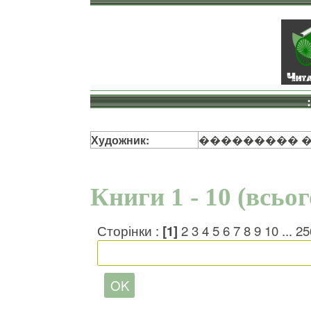
Художник:
��������� 
Книги 1 - 10 (всьо
Сторінки :
[1]
2
3
4
5
6
7
8
9
10
...
25