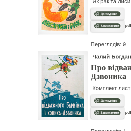
Як рак та лис
pdf
Переглядів: 9
Чалий Богдан
Про відваж
Дзвоника
Комплект листі
pdf
Переглядів: 4