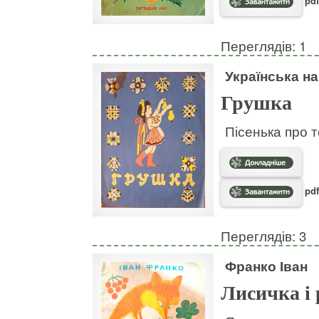
pdf
Переглядів: 1
Українська н
Грушка
Пісенька про т
pdf
Переглядів: 3
Франко Іван
Лисичка і 