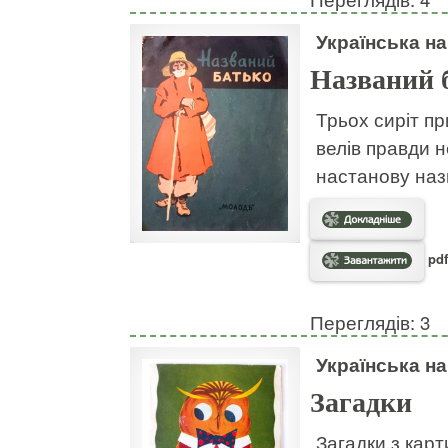
Українська н
Названий 
Трьох сиріт пр
велів правди н
настанову наз
pdf
Переглядів: 3
Українська н
Загадки
Загадки з кар