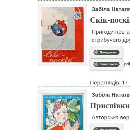
Забіла Натал
Скік-поскі
Пригоди невгам
стрибучого дру
pdf
Переглядів: 17
Забіла Натал
Приспівки
Авторська вер