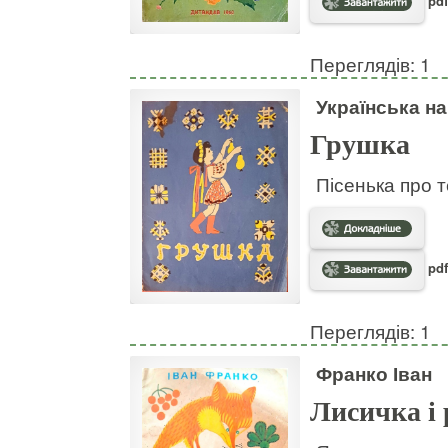
pdf
Переглядів: 1
Українська н
Грушка
Пісенька про т
pdf
Переглядів: 1
Франко Іван
Лисичка і 