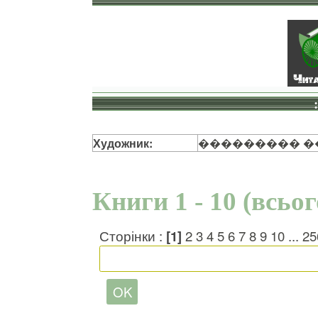
Художник:
��������� �
Книги 1 - 10 (всьо
Сторінки :
[1]
2
3
4
5
6
7
8
9
10
...
25