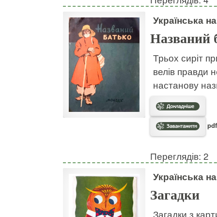
Українська н
Названий 
Трьох сиріт пр
велів правди н
настанову наз
pdf
Переглядів: 2
Українська н
Загадки
Загадки з кар