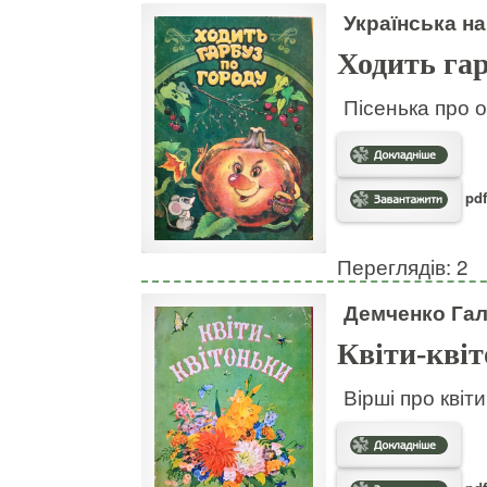
Українська на
Ходить гар
Пісенька про о
pdf
Переглядів: 2
Демченко Га
Квіти-кві
Вірші про квіт