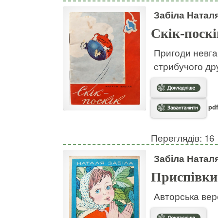
Забіла Натал
Скік-поскі
Пригоди невгам
стрибучого дру
pdf
Переглядів: 16
Забіла Натал
Приспівки
Авторська вер