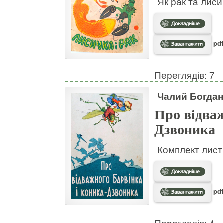
Як рак та лис
pdf
Переглядів: 7
Чалий Богдан
Про відваж
Дзвоника
Комплект листі
pdf
Переглядів: 4