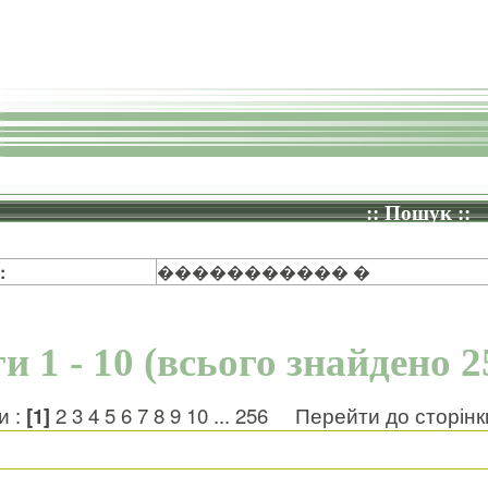
:: Пошук ::
:
����������� �
и 1 - 10 (всього знайдено 2
и :
[1]
2
3
4
5
6
7
8
9
10
...
256
Перейти до сторін