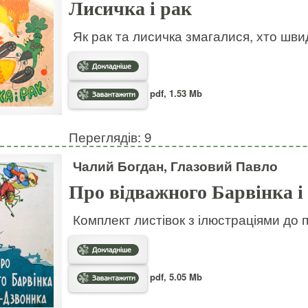
Лисичка і рак
Як рак та лисичка змагалися, хто шв
pdf, 1.53 Mb
Переглядів: 9
Чалий Богдан, Глазовий Павло
Про відважного Барвінка і
Комплект листівок з ілюстраціями до 
pdf, 5.05 Mb