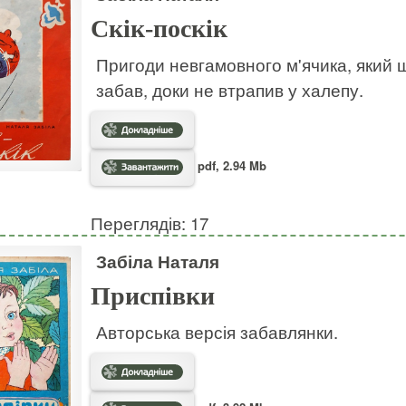
Скік-поскік
Пригоди невгамовного м'ячика, який ш
забав, доки не втрапив у халепу.
pdf, 2.94 Mb
Переглядів: 17
Забіла Наталя
Приспівки
Авторська версія забавлянки.