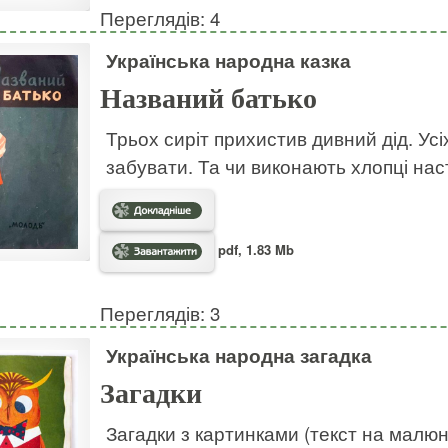
Переглядів: 4
Українська народна казка
Названий батько
Трьох сиріт прихистив дивний дід. Усі
забувати. Та чи виконають хлопці на
pdf, 1.83 Mb
Переглядів: 3
Українська народна загадка
Загадки
Загадки з картинками (текст на малю