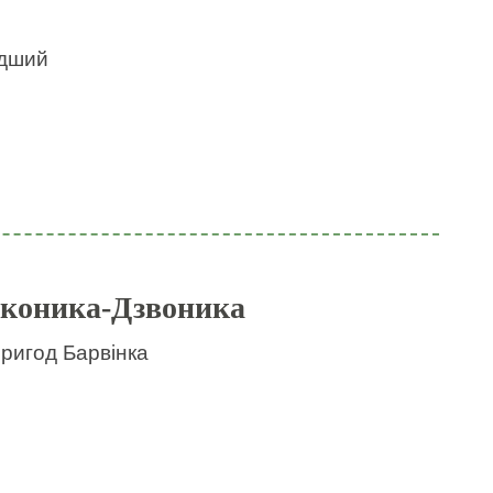
идший
 коника-Дзвоника
пригод Барвінка