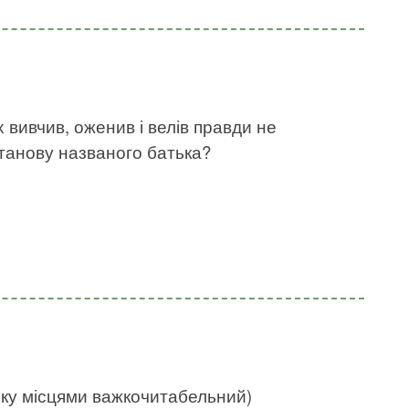
х вивчив, оженив і велів правди не
станову названого батька?
нку місцями важкочитабельний)