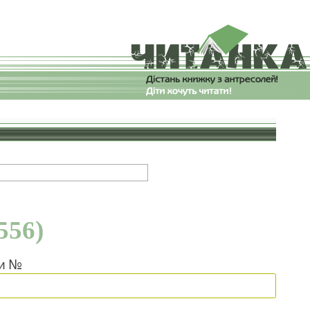
556)
ки №