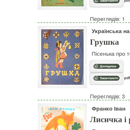
pdf
Переглядів: 1
Українська н
Грушка
Пісенька про т
pdf
Переглядів: 3
Франко Іван
Лисичка і 