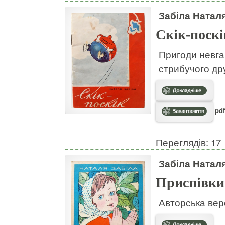
Забіла Натал
Скік-поскі
Пригоди невгам
стрибучого дру
pdf
Переглядів: 17
Забіла Натал
Приспівки
Авторська вер