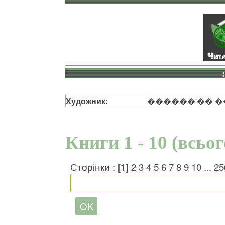
Художник:
������'�� 
Книги 1 - 10 (всьо
Сторінки :
[1]
2
3
4
5
6
7
8
9
10
...
25