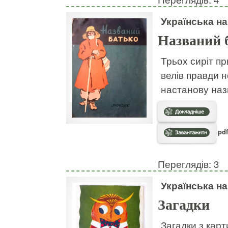
Українська н
Названий 
Трьох сиріт пр
велів правди н
настанову наз
pdf
Переглядів: 3
Українська н
Загадки
Загадки з кар