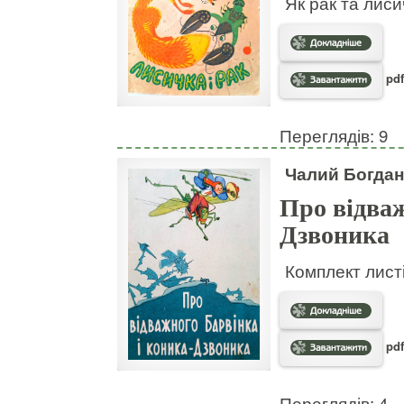
Як рак та лис
pdf
Переглядів: 9
Чалий Богдан
Про відваж
Дзвоника
Комплект листі
pdf
Переглядів: 4