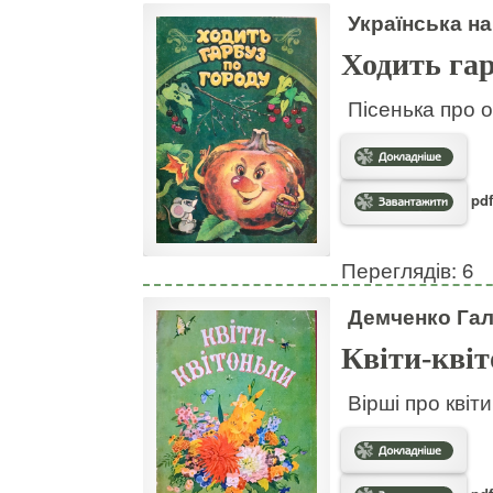
Українська на
Ходить гар
Пісенька про о
pdf
Переглядів: 6
Демченко Га
Квіти-кві
Вірші про квіт