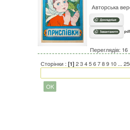
Авторська вер
pdf
Переглядів: 16
Сторінки :
[1]
2
3
4
5
6
7
8
9
10
...
25