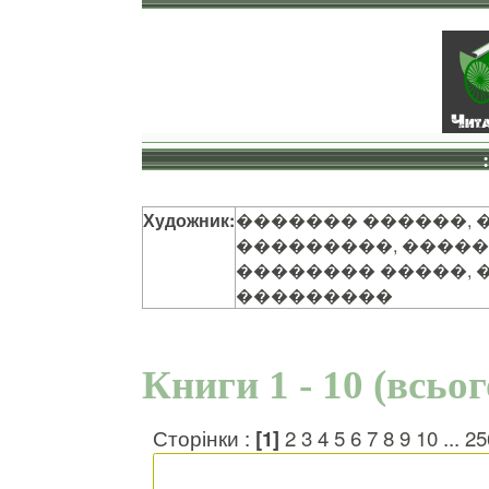
Художник:
������� ������, 
���������, �����
�������� �����, 
���������
Книги 1 - 10 (всьо
Сторінки :
[1]
2
3
4
5
6
7
8
9
10
...
25