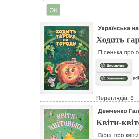
Українська на
Ходить гар
Пісенька про о
pdf
Переглядів: 6
Демченко Га
Квіти-кві
Вірші про квіт