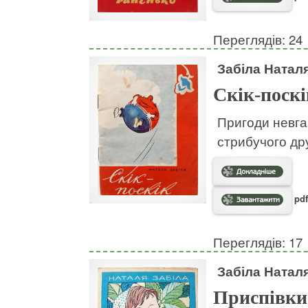
Переглядів: 24
Забіла Натал
Скік-поскі
Пригоди невгам
стрибучого дру
pdf
Переглядів: 17
Забіла Натал
Приспівки