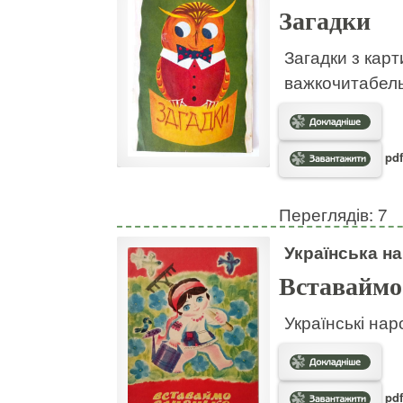
Загадки
Загадки з кар
важкочитабел
pdf
Переглядів: 7
Українська на
Вставаймо
Українські нар
pdf