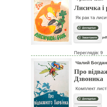
Лисичка і 
Як рак та лис
pdf
Переглядів: 9
Чалий Богдан
Про відваж
Дзвоника
Комплект листі