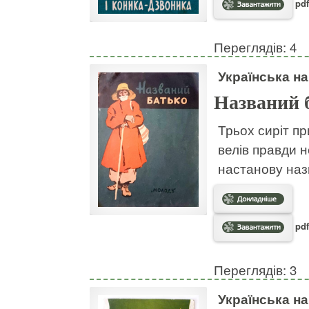
pdf
Переглядів: 4
Українська н
Названий 
Трьох сиріт пр
велів правди н
настанову наз
pdf
Переглядів: 3
Українська н