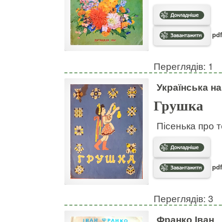
pdf
Переглядів: 1
Українська н
Грушка
Пісенька про т
pdf
Переглядів: 3
Франко Іван