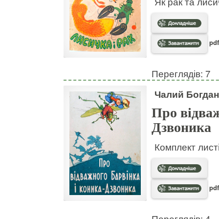
Як рак та лис
pdf
Переглядів: 7
Чалий Богдан
Про відваж
Дзвоника
Комплект листі
pdf
Переглядів: 4