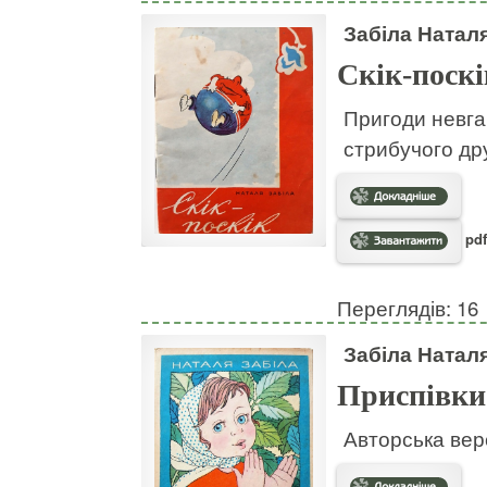
Забіла Натал
Скік-поскі
Пригоди невгам
стрибучого дру
pdf
Переглядів: 16
Забіла Натал
Приспівки
Авторська вер