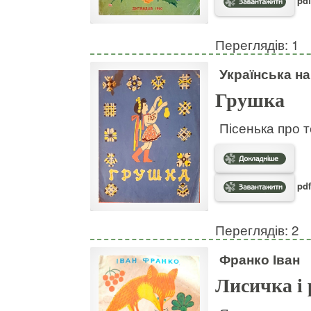
pdf
Переглядів: 1
Українська н
Грушка
Пісенька про т
pdf
Переглядів: 2
Франко Іван
Лисичка і 