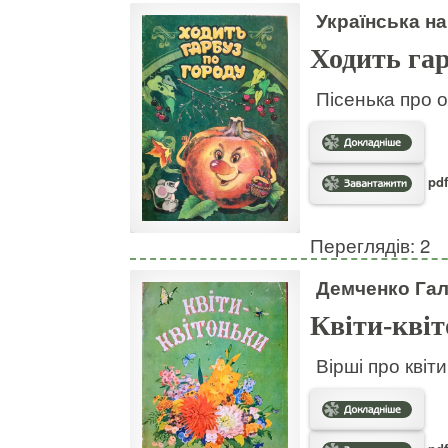
Українська на
Ходить гар
Пісенька про о
pdf
Переглядів: 2
Демченко Га
Квіти-кві
Вірші про квіт