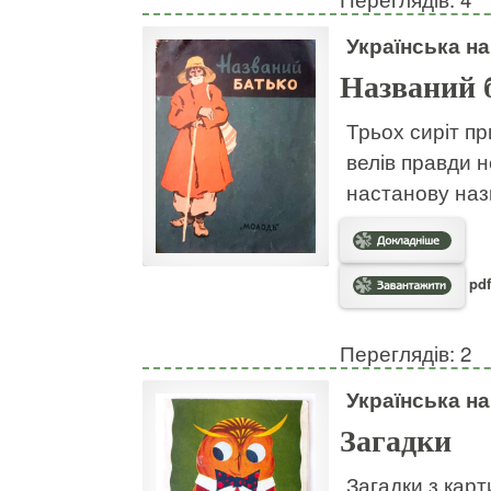
Українська н
Названий 
Трьох сиріт пр
велів правди н
настанову наз
pdf
Переглядів: 2
Українська н
Загадки
Загадки з кар