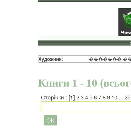
Художник:
������� �
Книги 1 - 10 (всьо
Сторінки :
[1]
2
3
4
5
6
7
8
9
10
...
25