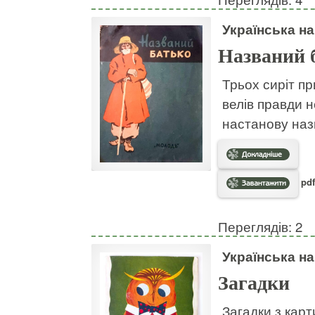
Українська н
Названий 
Трьох сиріт пр
велів правди н
настанову наз
pdf
Переглядів: 2
Українська н
Загадки
Загадки з кар