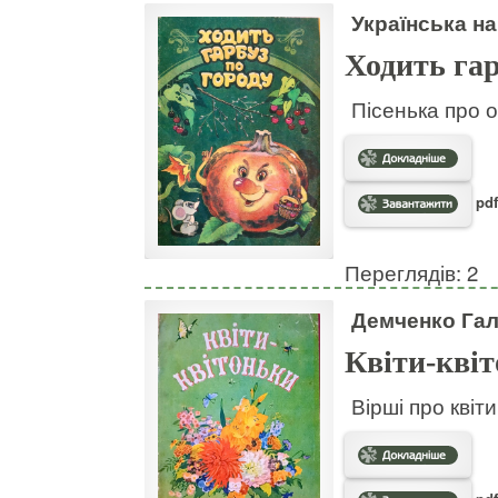
Українська на
Ходить гар
Пісенька про о
pdf
Переглядів: 2
Демченко Га
Квіти-кві
Вірші про квіт