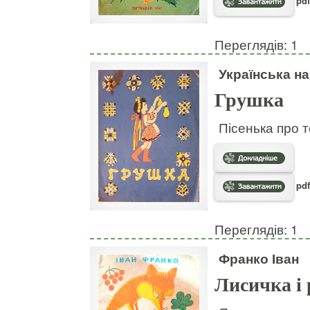
pdf
Переглядів: 1
Українська н
Грушка
Пісенька про т
pdf
Переглядів: 1
Франко Іван
Лисичка і 