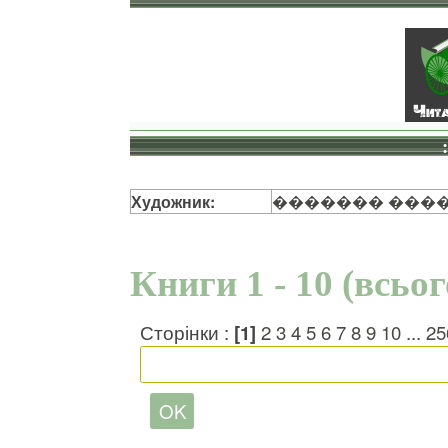
Художник:
������� ���
Книги 1 - 10 (всьо
Сторінки :
[1]
2
3
4
5
6
7
8
9
10
...
25