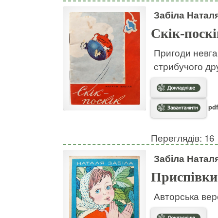
Забіла Натал
Скік-поскі
Пригоди невгам
стрибучого дру
pdf
Переглядів: 16
Забіла Натал
Приспівки
Авторська вер