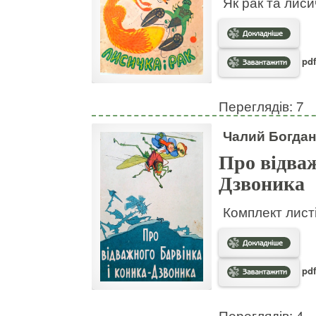
Як рак та лис
pdf
Переглядів: 7
Чалий Богдан
Про відваж
Дзвоника
Комплект листі
pdf
Переглядів: 4