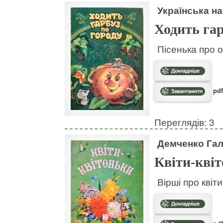
Українська на
Ходить гар
Пісенька про о
pdf
Переглядів: 3
Демченко Га
Квіти-кві
Вірші про квіт