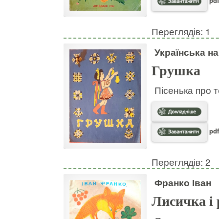
pdf
Переглядів: 1
Українська н
Грушка
Пісенька про т
pdf
Переглядів: 2
Франко Іван
Лисичка і 