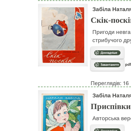
Забіла Натал
Скік-поскі
Пригоди невгам
стрибучого дру
pdf
Переглядів: 16
Забіла Натал
Приспівки
Авторська вер