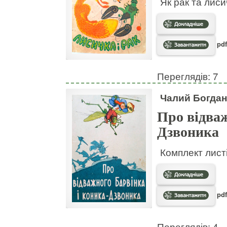
Як рак та лис
pdf
Переглядів: 7
Чалий Богдан
Про відваж
Дзвоника
Комплект листі
pdf
Переглядів: 4