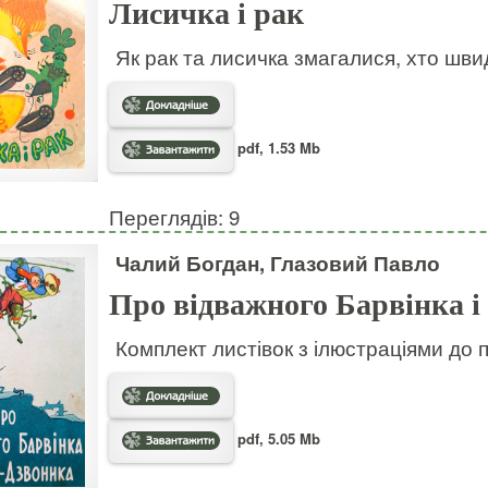
Лисичка і рак
Як рак та лисичка змагалися, хто шв
pdf, 1.53 Mb
Переглядів: 9
Чалий Богдан, Глазовий Павло
Про відважного Барвінка і
Комплект листівок з ілюстраціями до 
pdf, 5.05 Mb