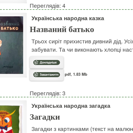
Переглядів: 4
Українська народна казка
Названий батько
Трьох сиріт прихистив дивний дід. Усі
забувати. Та чи виконають хлопці на
pdf, 1.83 Mb
Переглядів: 3
Українська народна загадка
Загадки
Загадки з картинками (текст на малю