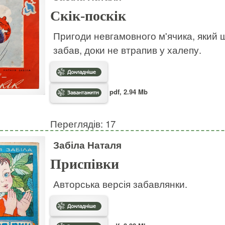
Скік-поскік
Пригоди невгамовного м'ячика, який ш
забав, доки не втрапив у халепу.
pdf, 2.94 Mb
Переглядів: 17
Забіла Наталя
Приспівки
Авторська версія забавлянки.