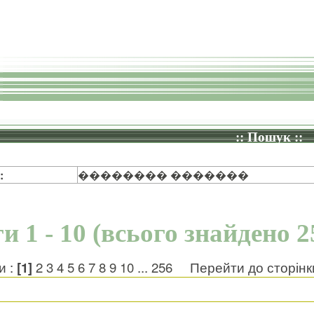
:: Пошук ::
:
�������� �������
и 1 - 10 (всього знайдено 2
и :
[1]
2
3
4
5
6
7
8
9
10
...
256
Перейти до сторін