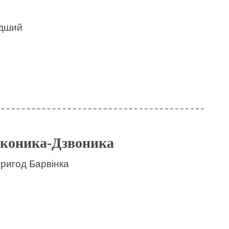
идший
 коника-Дзвоника
пригод Барвінка