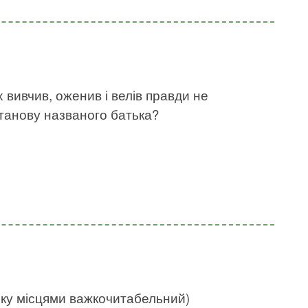
х вивчив, оженив і велів правди не
станову названого батька?
нку місцями важкочитабельний)