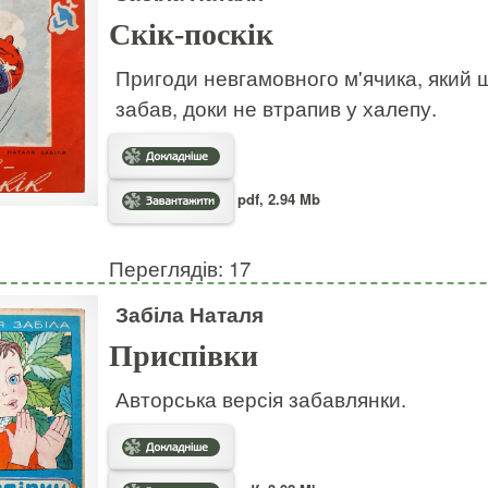
Скік-поскік
Пригоди невгамовного м'ячика, який ш
забав, доки не втрапив у халепу.
pdf, 2.94 Mb
Переглядів: 17
Забіла Наталя
Приспівки
Авторська версія забавлянки.