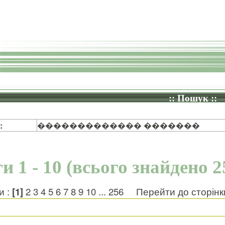
:: Пошук ::
:
������������� �������
и 1 - 10 (всього знайдено 2
и :
[1]
2
3
4
5
6
7
8
9
10
...
256
Перейти до сторін