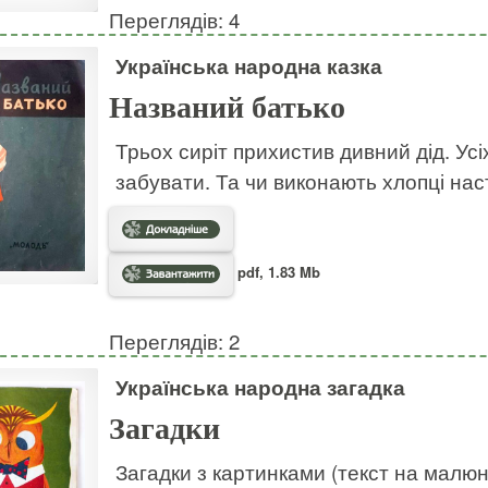
Переглядів: 4
Українська народна казка
Названий батько
Трьох сиріт прихистив дивний дід. Усі
забувати. Та чи виконають хлопці на
pdf, 1.83 Mb
Переглядів: 2
Українська народна загадка
Загадки
Загадки з картинками (текст на малю