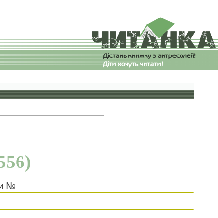
556)
ки №