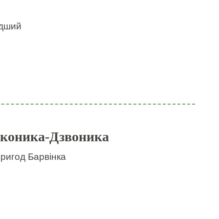
идший
 коника-Дзвоника
пригод Барвінка