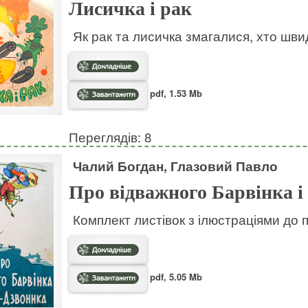
Лисичка і рак
Як рак та лисичка змагалися, хто шв
pdf, 1.53 Mb
Переглядів: 8
Чалий Богдан, Глазовий Павло
Про відважного Барвінка і
Комплект листівок з ілюстраціями до 
pdf, 5.05 Mb