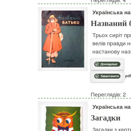
Українська н
Названий 
Трьох сиріт пр
велів правди н
настанову наз
pdf
Переглядів: 2
Українська н
Загадки
Загадки з кар