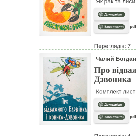
Як рак та лис
pdf
Переглядів: 7
Чалий Богдан
Про відваж
Дзвоника
Комплект листі
pdf
Переглядів: 4