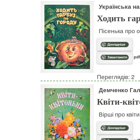
Українська на
Ходить гар
Пісенька про о
pdf
Переглядів: 2
Демченко Га
Квіти-кві
Вірші про квіт