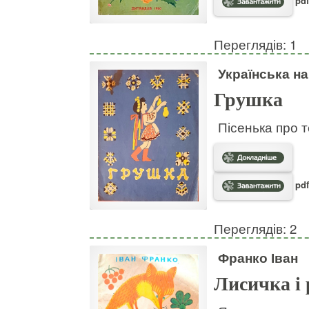
pdf
Переглядів: 1
Українська н
Грушка
Пісенька про т
pdf
Переглядів: 2
Франко Іван
Лисичка і 