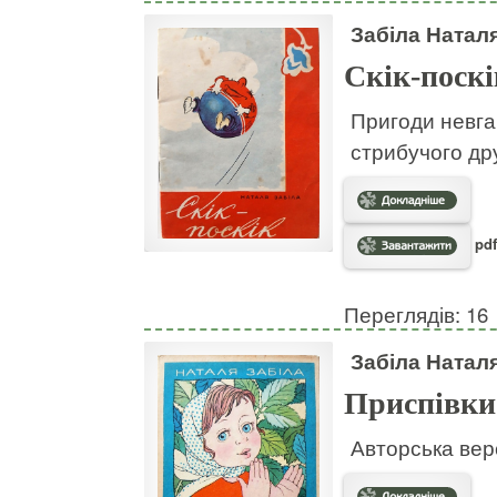
Забіла Натал
Скік-поскі
Пригоди невгам
стрибучого дру
pdf
Переглядів: 16
Забіла Натал
Приспівки
Авторська вер