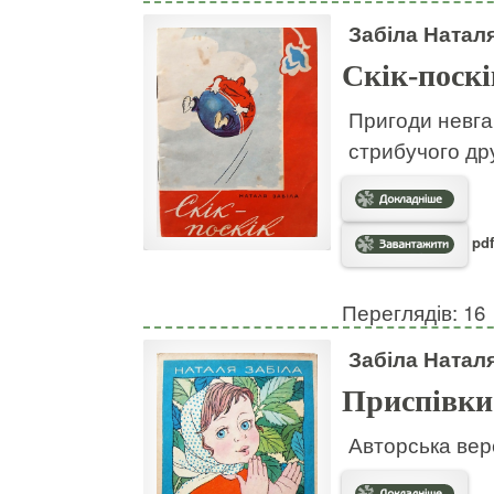
Забіла Натал
Скік-поскі
Пригоди невгам
стрибучого дру
pdf
Переглядів: 16
Забіла Натал
Приспівки
Авторська вер