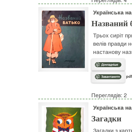
Українська н
Названий 
Трьох сиріт пр
велів правди н
настанову наз
pdf
Переглядів: 2
Українська н
Загадки
Загадки з кар