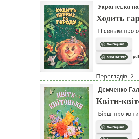
Українська на
Ходить гар
Пісенька про о
pdf
Переглядів: 2
Демченко Га
Квіти-кві
Вірші про квіт