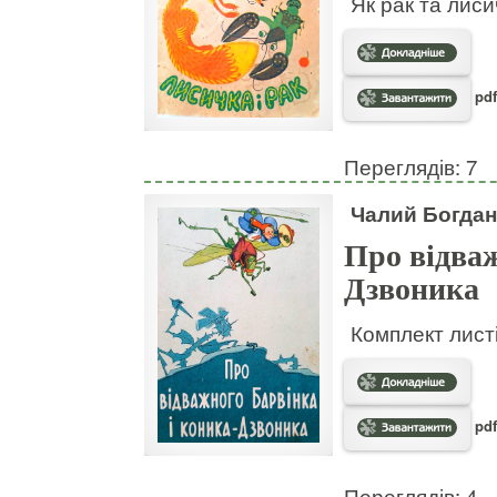
Як рак та лис
pdf
Переглядів: 7
Чалий Богдан
Про відваж
Дзвоника
Комплект листі
pdf
Переглядів: 4