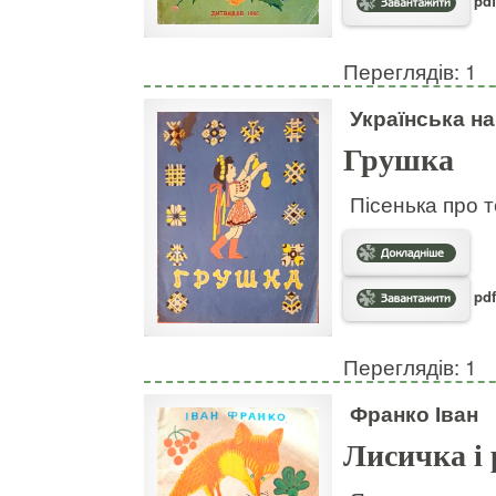
pdf
Переглядів: 1
Українська н
Грушка
Пісенька про т
pdf
Переглядів: 1
Франко Іван
Лисичка і 