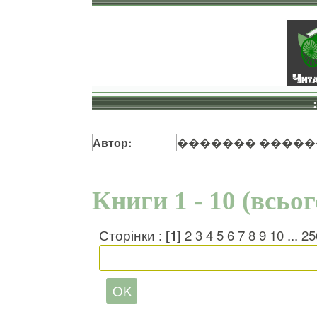
Автор:
������� �����
Книги 1 - 10 (всьо
Сторінки :
[1]
2
3
4
5
6
7
8
9
10
...
25