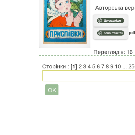
Авторська вер
pdf
Переглядів: 16
Сторінки :
[1]
2
3
4
5
6
7
8
9
10
...
25