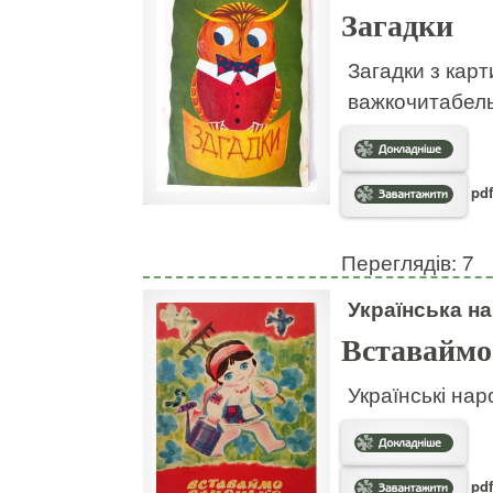
Загадки
Загадки з кар
важкочитабел
pdf
Переглядів: 7
Українська на
Вставаймо
Українські нар
pdf