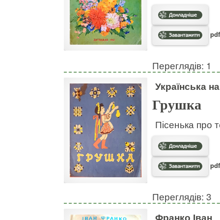
pdf
Переглядів: 1
Українська н
Грушка
Пісенька про т
pdf
Переглядів: 3
Франко Іван