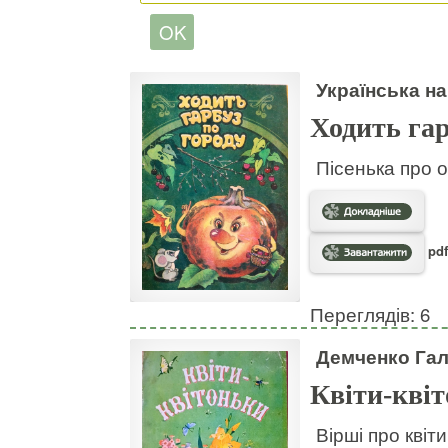
Українська на
Ходить гар
Пісенька про о
pdf
Переглядів: 6
Демченко Га
Квіти-кві
Вірші про квіт