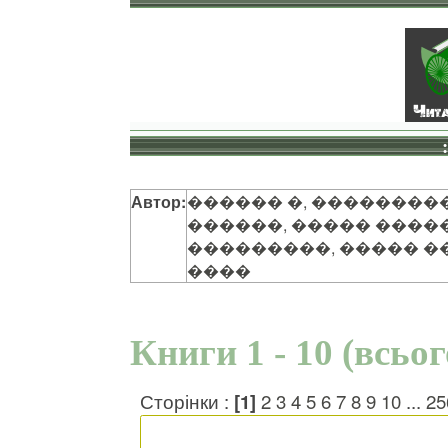
Автор:
������ �, ��������
������, ����� ����
���������, ����� �
����
Книги 1 - 10 (всьо
Сторінки :
[1]
2
3
4
5
6
7
8
9
10
...
25