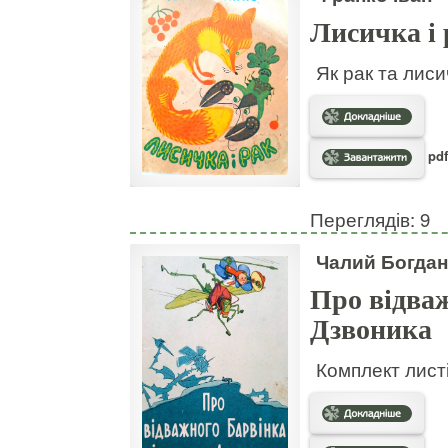
Лисичка і 
Як рак та лис
pdf
Переглядів: 9
Чалий Богдан
Про відваж
Дзвоника
Комплект листі