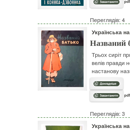
pdf
Переглядів: 4
Українська н
Названий 
Трьох сиріт пр
велів правди н
настанову наз
pdf
Переглядів: 3
Українська н