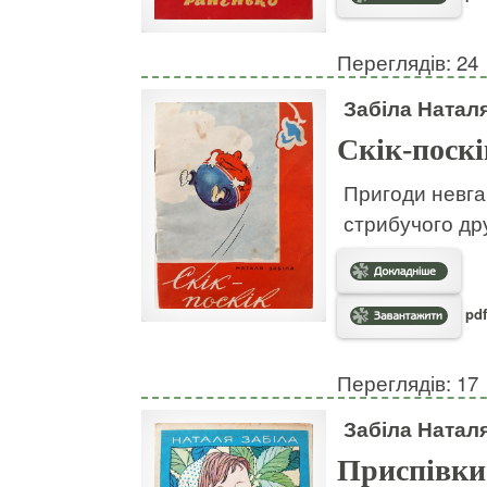
Переглядів: 24
Забіла Натал
Скік-поскі
Пригоди невгам
стрибучого дру
pdf
Переглядів: 17
Забіла Натал
Приспівки