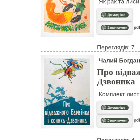
Як рак та лис
pdf
Переглядів: 7
Чалий Богдан
Про відваж
Дзвоника
Комплект листі
pdf
Переглядів: 4