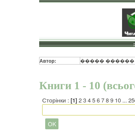
Автор:
����� ������
Книги 1 - 10 (всьо
Сторінки :
[1]
2
3
4
5
6
7
8
9
10
...
25