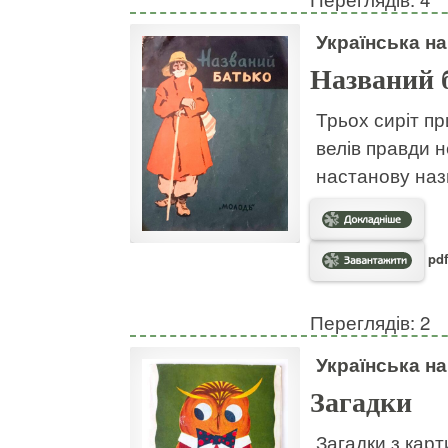
Українська н
Названий 
Трьох сиріт пр
велів правди н
настанову наз
pdf
Переглядів: 2
Українська н
Загадки
Загадки з кар