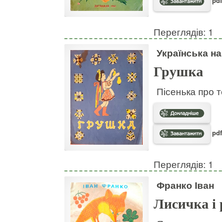
pdf
Переглядів: 1
Українська н
Грушка
Пісенька про т
pdf
Переглядів: 1
Франко Іван
Лисичка і 