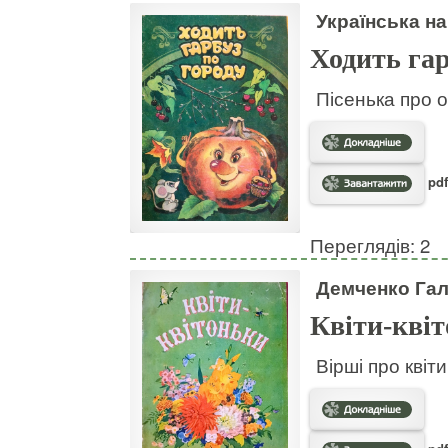
Українська на
Ходить гар
Пісенька про о
pdf
Переглядів: 2
Демченко Га
Квіти-кві
Вірші про квіт