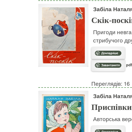
Забіла Натал
Скік-поскі
Пригоди невгам
стрибучого дру
pdf
Переглядів: 16
Забіла Натал
Приспівки
Авторська вер