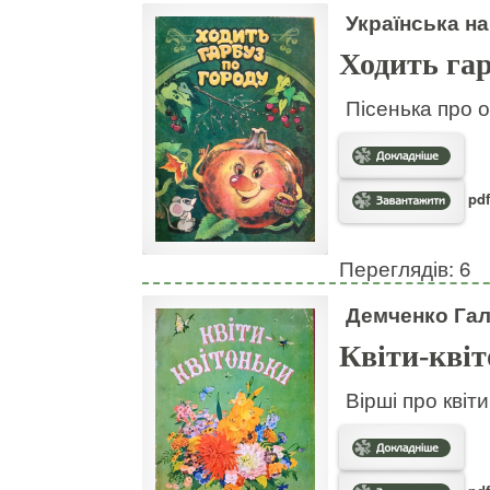
Українська на
Ходить гар
Пісенька про о
pdf
Переглядів: 6
Демченко Га
Квіти-кві
Вірші про квіт