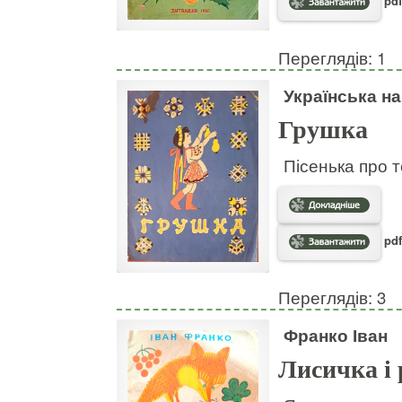
pdf
Переглядів: 1
Українська н
Грушка
Пісенька про т
pdf
Переглядів: 3
Франко Іван
Лисичка і 