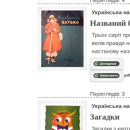
Українська н
Названий 
Трьох сиріт пр
велів правди н
настанову наз
pdf
Переглядів: 3
Українська н
Загадки
Загадки з кар