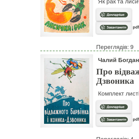
Як рак та лис
pdf
Переглядів: 9
Чалий Богдан
Про відваж
Дзвоника
Комплект листі
pdf
Переглядів: 4