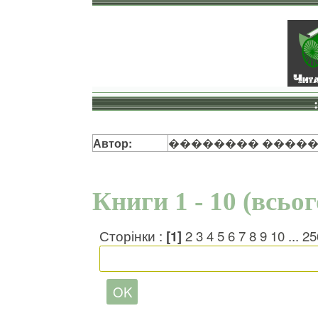
Автор:
�������� ����
Книги 1 - 10 (всьо
Сторінки :
[1]
2
3
4
5
6
7
8
9
10
...
25