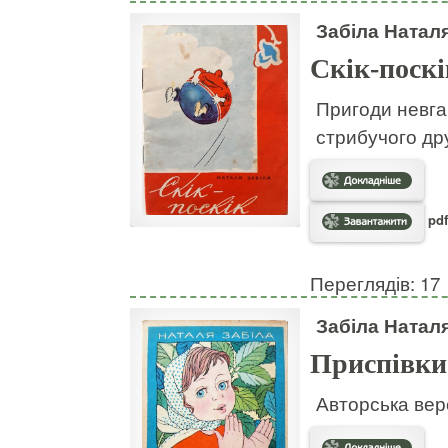
Забіла Натал
Скік-поскі
Пригоди невгам
стрибучого дру
pdf
Переглядів: 17
Забіла Натал
Приспівки
Авторська вер