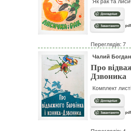
Як рак та лис
pdf
Переглядів: 7
Чалий Богдан
Про відваж
Дзвоника
Комплект листі
pdf
Переглядів: 4