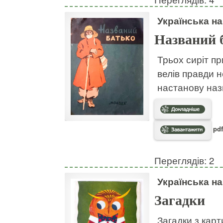
Українська н
Названий 
Трьох сиріт пр
велів правди н
настанову наз
pdf
Переглядів: 2
Українська н
Загадки
Загадки з кар