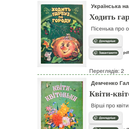
Українська на
Ходить гар
Пісенька про о
pdf
Переглядів: 2
Демченко Га
Квіти-кві
Вірші про квіт