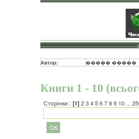
Автор:
����� �����
Книги 1 - 10 (всьо
Сторінки :
[1]
2
3
4
5
6
7
8
9
10
...
25