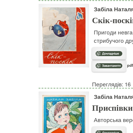
Забіла Натал
Скік-поскі
Пригоди невгам
стрибучого дру
pdf
Переглядів: 16
Забіла Натал
Приспівки
Авторська вер