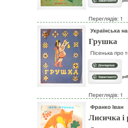
pdf
Переглядів: 1
Українська н
Грушка
Пісенька про т
pdf
Переглядів: 1
Франко Іван
Лисичка і 