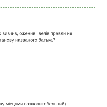
х вивчив, оженив і велів правди не
станову названого батька?
нку місцями важкочитабельний)