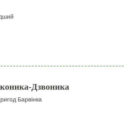
идший
 коника-Дзвоника
пригод Барвінка