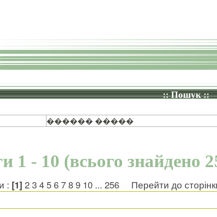
:: Пошук ::
������ �����
и 1 - 10 (всього знайдено 2
и :
[1]
2
3
4
5
6
7
8
9
10
...
256
Перейти до сторін