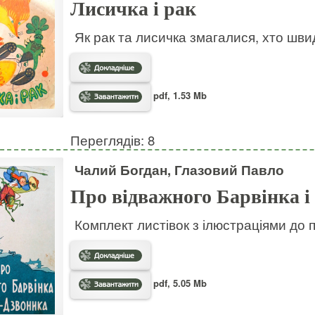
Лисичка і рак
Як рак та лисичка змагалися, хто шв
pdf, 1.53 Mb
Переглядів: 8
Чалий Богдан, Глазовий Павло
Про відважного Барвінка і
Комплект листівок з ілюстраціями до 
pdf, 5.05 Mb