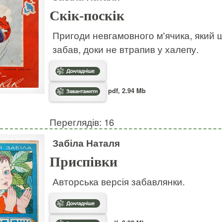
Скік-поскік
Пригоди невгамовного м'ячика, який ш
забав, доки не втрапив у халепу.
pdf, 2.94 Mb
Переглядів: 16
Забіла Наталя
Приспівки
Авторська версія забавлянки.