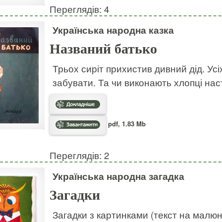
Переглядів: 4
Українська народна казка
Названий батько
Трьох сиріт прихистив дивний дід. Усі
забувати. Та чи виконають хлопці на
pdf, 1.83 Mb
Переглядів: 2
Українська народна загадка
Загадки
Загадки з картинками (текст на малю