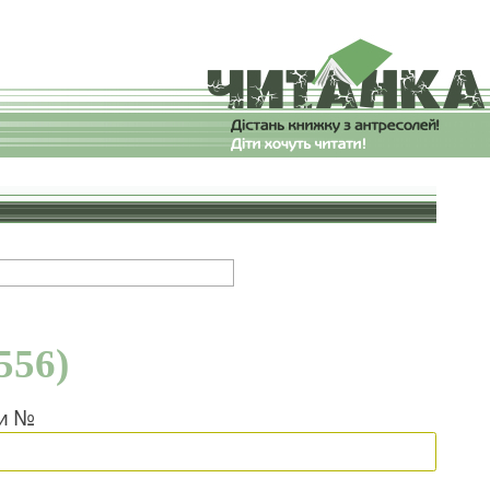
556)
ки №