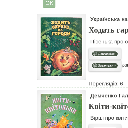
Українська на
Ходить гар
Пісенька про о
pdf
Переглядів: 6
Демченко Га
Квіти-кві
Вірші про квіт