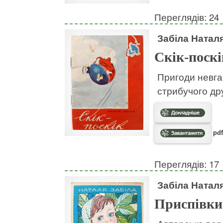
Переглядів: 24
Забіла Натал
Скік-поскі
Пригоди невгам
стрибучого дру
pdf
Переглядів: 17
Забіла Натал
Приспівки