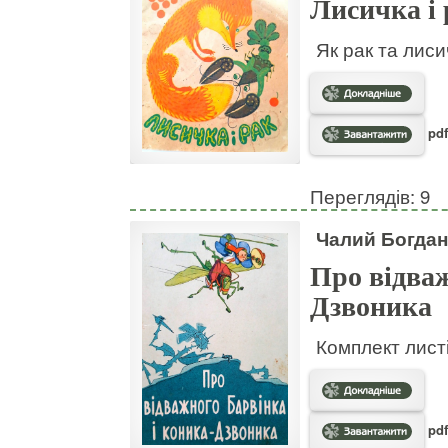
Лисичка і 
Як рак та лис
pdf
Переглядів: 9
Чалий Богдан
Про відваж
Дзвоника
Комплект листі
pdf