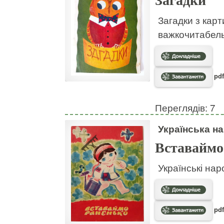
Загадки
Загадки з кар
важкочитабел
pdf
Переглядів: 7
Українська на
Вставаймо
Українські нар
pdf