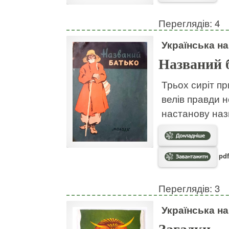
Переглядів: 4
Українська н
Названий 
Трьох сиріт пр
велів правди н
настанову наз
pdf
Переглядів: 3
Українська н