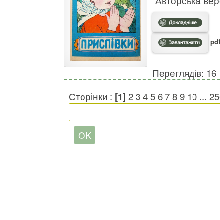
Авторська вер
pdf
Переглядів: 16
Сторінки :
[1]
2
3
4
5
6
7
8
9
10
...
25