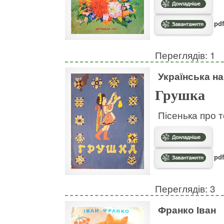
pdf
Переглядів: 1
Українська н
Грушка
Пісенька про т
pdf
Переглядів: 3
Франко Іван