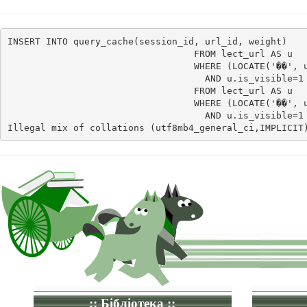
INSERT INTO query_cache(session_id, url_id, weight)    
                                  FROM lect_url AS u

                                  WHERE (LOCATE('��', u
                                    AND u.is_visible=1 
                                  FROM lect_url AS u

                                  WHERE (LOCATE('��', u
                                    AND u.is_visible=1
Illegal mix of collations (utf8mb4_general_ci,IMPLICIT
:: Бібліотека ::