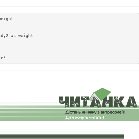
eight

d,2 as weight

te'