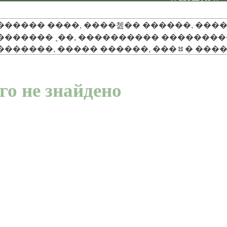
������ ����, ����쳺�� ������, ����
������� ˳��, ���������� ��������
�������, ����� ������, ���ᳺ� ���
го не знайдено