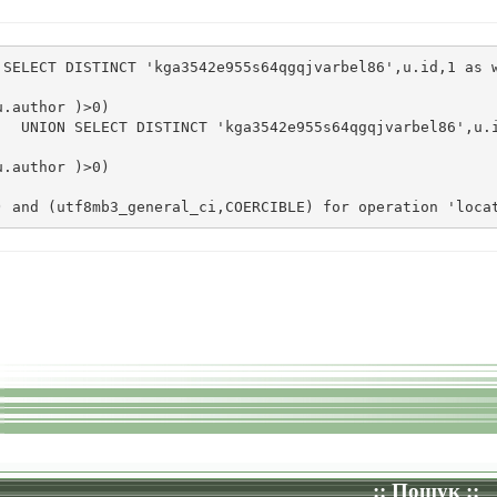
SELECT DISTINCT 'kga3542e955s64qgqjvarbel86',u.id,1 as w
.author )>0)

  UNION SELECT DISTINCT 'kga3542e955s64qgqjvarbel86',u.i
.author )>0)

  
) and (utf8mb3_general_ci,COERCIBLE) for operation 'loca
:: Пошук ::