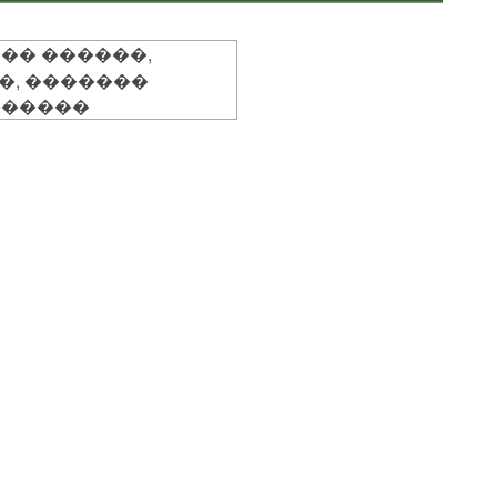
�� ������,
�, �������
������