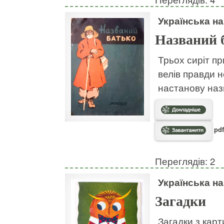
Українська н
Названий 
Трьох сиріт пр
велів правди н
настанову наз
pdf
Переглядів: 2
Українська н
Загадки
Загадки з кар