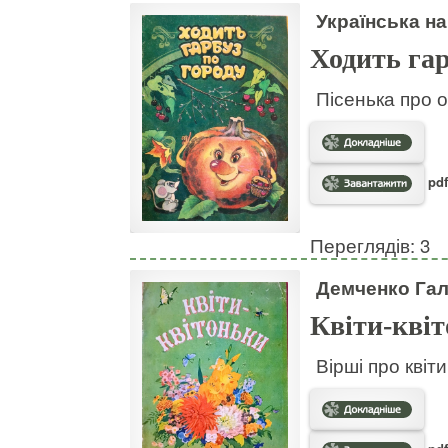
Українська на
Ходить гар
Пісенька про о
pdf
Переглядів: 3
Демченко Га
Квіти-кві
Вірші про квіт