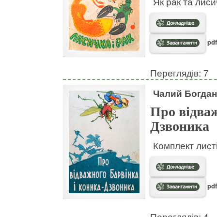
Як рак та лис
pdf
Переглядів: 7
Чалий Богдан
Про відваж
Дзвоника
Комплект листі
pdf
Переглядів: 4