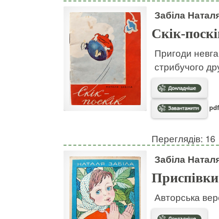
Забіла Натал
Скік-поскі
Пригоди невгам
стрибучого дру
pdf
Переглядів: 16
Забіла Натал
Приспівки
Авторська вер