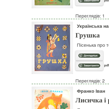
pdf
Переглядів: 1
Українська н
Грушка
Пісенька про т
pdf
Переглядів: 2
Франко Іван
Лисичка і 