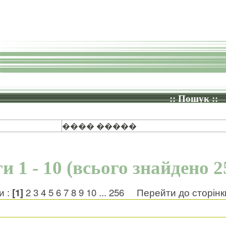
:: Пошук ::
���� �����
и 1 - 10 (всього знайдено 2
и :
[1]
2
3
4
5
6
7
8
9
10
...
256
Перейти до сторін