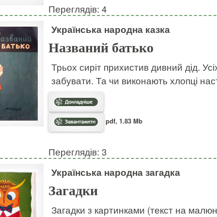
Переглядів: 4
Українська народна казка
Названий батько
Трьох сиріт прихистив дивний дід. Усі
забувати. Та чи виконають хлопці на
pdf, 1.83 Mb
Переглядів: 3
Українська народна загадка
Загадки
Загадки з картинками (текст на малю