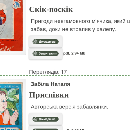
Скік-поскік
Пригоди невгамовного м'ячика, який ш
забав, доки не втрапив у халепу.
pdf, 2.94 Mb
Переглядів: 17
Забіла Наталя
Приспівки
Авторська версія забавлянки.