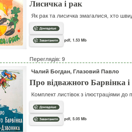
Лисичка і рак
Як рак та лисичка змагалися, хто шв
pdf, 1.53 Mb
Переглядів: 9
Чалий Богдан, Глазовий Павло
Про відважного Барвінка і
Комплект листівок з ілюстраціями до 
pdf, 5.05 Mb