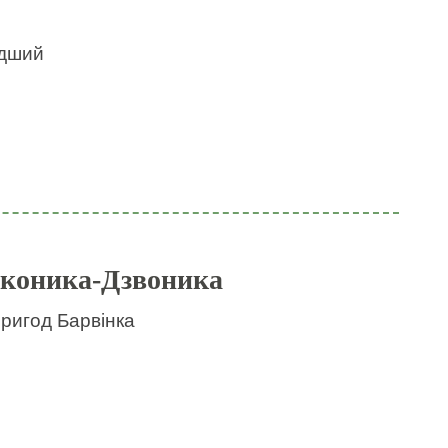
идший
 коника-Дзвоника
пригод Барвінка