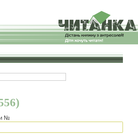
556)
ки №