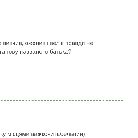
х вивчив, оженив і велів правди не
станову названого батька?
нку місцями важкочитабельний)