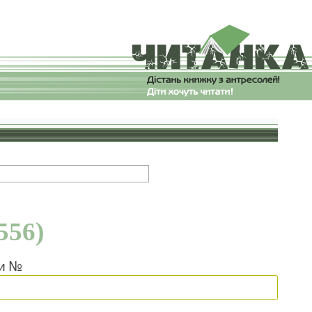
556)
ки №