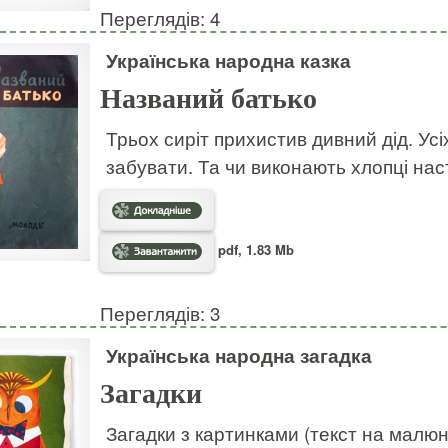
Переглядів: 4
Українська народна казка
Названий батько
Трьох сиріт прихистив дивний дід. Усі
забувати. Та чи виконають хлопці на
pdf, 1.83 Mb
Переглядів: 3
Українська народна загадка
Загадки
Загадки з картинками (текст на малю