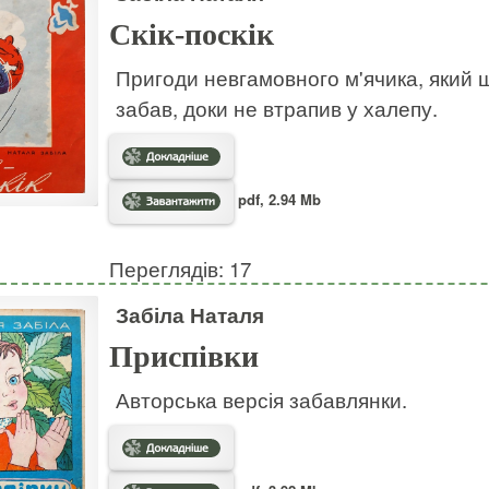
Скік-поскік
Пригоди невгамовного м'ячика, який ш
забав, доки не втрапив у халепу.
pdf, 2.94 Mb
Переглядів: 17
Забіла Наталя
Приспівки
Авторська версія забавлянки.