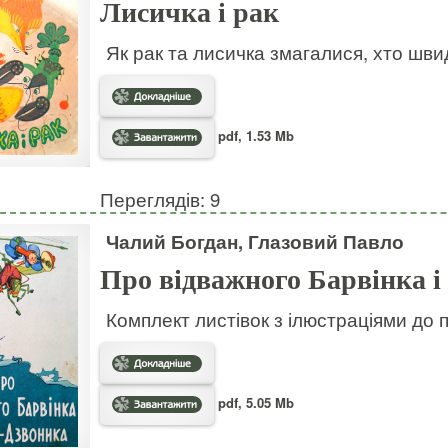
Лисичка і рак
Як рак та лисичка змагалися, хто шв
pdf, 1.53 Mb
Переглядів: 9
Чалий Богдан, Глазовий Павло
Про відважного Барвінка і
Комплект листівок з ілюстраціями до 
pdf, 5.05 Mb