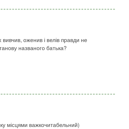
х вивчив, оженив і велів правди не
станову названого батька?
нку місцями важкочитабельний)