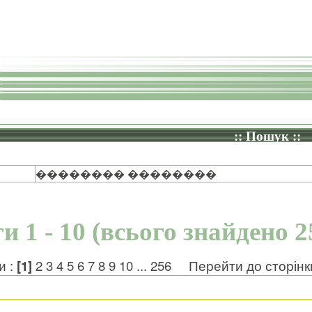
:: Пошук ::
�������� ��������
и 1 - 10 (всього знайдено 2
и :
[1]
2
3
4
5
6
7
8
9
10
...
256
Перейти до сторін