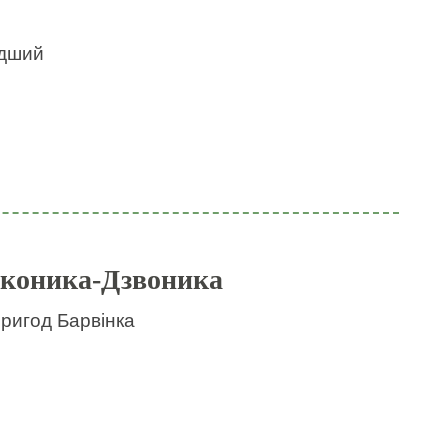
идший
 коника-Дзвоника
пригод Барвінка