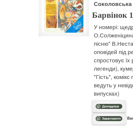
Соколовська 
Барвінок 
У номері: щедр
О.Солженіцина
пісню" В.Неста
оповідей під р
спростовує їх 
легенди), кум
"Гість", комік
ведуть у неві
випусках)
Bar