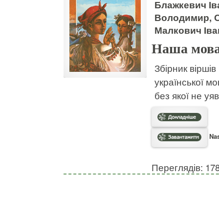
Блажкевич Ів
Володимир, 
Малкович Іва
Наша мова
Збірник віршів
української м
без якої не уя
Nas
Переглядів: 17