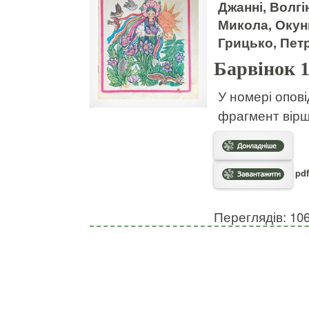
Джанні, Волгі
Микола, Окун
Грицько, Пет
Барвінок 
У номері опові
фрагмент віршо
pdf
Переглядів: 10