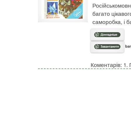
Російськомовни
багато цікавого
саморобка, і б
bar
Коментарів: 1. 