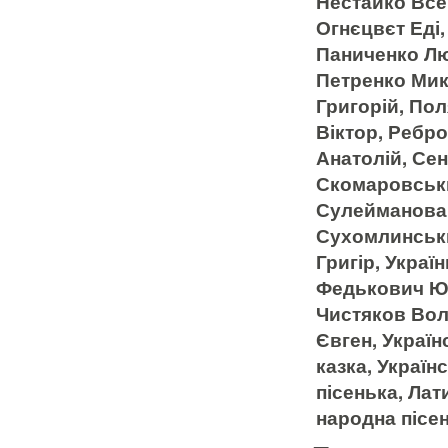
Нестайко Все
Огнєцвєт Еді
Паниченко Л
Петренко Мик
Григорій, По
Віктор, Ребр
Анатолій, Се
Скомаровськ
Сулейманова 
Сухомлинськи
Григір, Украї
Федькович Юр
Чистяков Вол
Євген, Україн
казка, Україн
пісенька, Лат
народна пісен