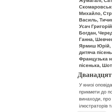
Жумагалі, Сат
Скомаровськ
Михайло, Стр
Василь, Тичин
Усач Григорі
Богдан, Чере
Ганна, Шевче
Ярмиш Юрій, 
дитяча пісень
Французька н
пісенька, Шо
Дванадцять
У книзі оповіда
прикмети до по
винаходи, про
ілюстраторів т