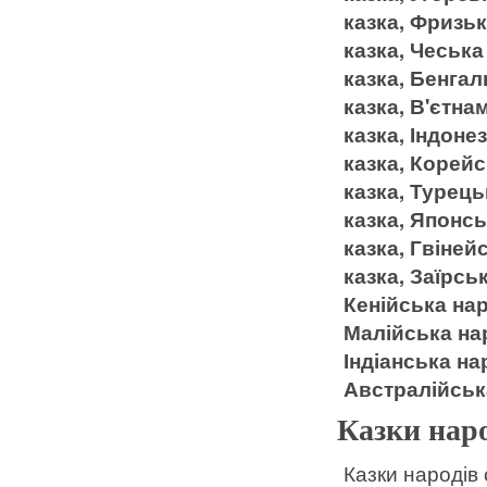
казка, Фризь
казка, Чеськ
казка, Бенга
казка, В'єтна
казка, Індоне
казка, Корей
казка, Турець
казка, Японс
казка, Гвіней
казка, Заїрсь
Кенійська нар
Малійська нар
Індіанська на
Австралійськ
Казки наро
Казки народів 