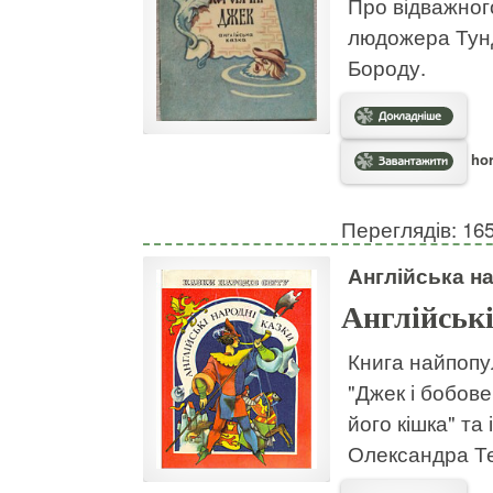
Про відважног
людожера Тунд
Бороду.
hor
Переглядів: 16
Англійська н
Англійські
Книга найпопу
"Джек і бобове 
його кішка" та
Олександра Т