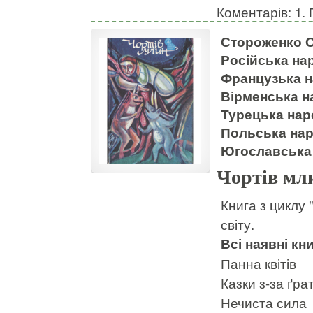
Коментарів: 1. 
Стороженко О
Російська нар
Французька н
Вірменська н
Турецька наро
Польська наро
Югославська 
Чортів мл
Книга з циклу 
світу.
Всі наявні кни
Панна квітів
Казки з-за ґра
Нечиста сила