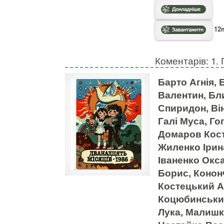
12m
Коментарів: 1. 
Барто Агнія,
Валентин, Бл
Спиридон, Ві
Галі Муса, Го
Домаров Кост
Жиленко Ірин
Іваненко Окса
Борис, Конон
Костецький А
Коцюбинський
Лука, Малишко