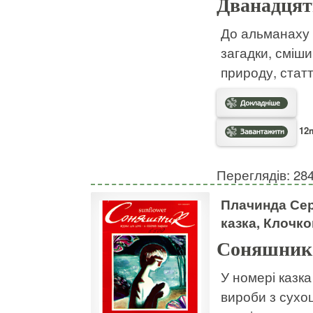
Дванадцять
До альманаху у
загадки, сміши
природу, статт
12m
Переглядів: 28
Плачинда Сер
казка, Клочк
Соняшник
У номері казка
вироби з сухоц