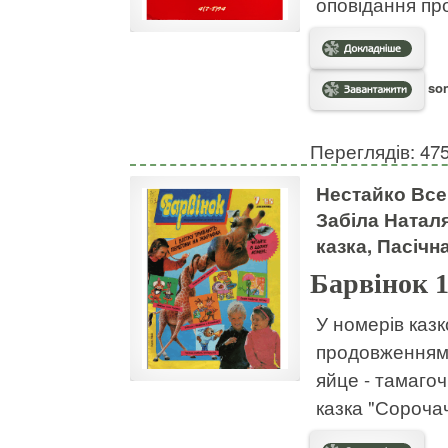
оповідання про
son
Переглядів: 47
Нестайко Все
Забіла Натал
казка, Пасічн
Барвінок 
У номерів каз
продовженням 
яйце - тамагоч
казка "Сорочач