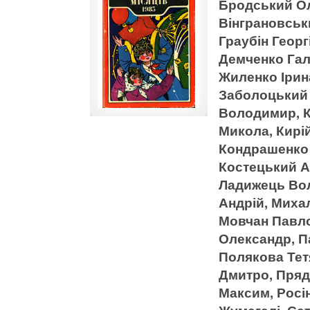
Бродський Ол
Вінграновськ
Граубін Георг
Демченко Гал
Жиленко Ірина
Заболоцький В
Володимир, К
Микола, Кирій
Кондрашенко 
Костецький Ан
Ладижець Во
Андрій, Михал
Мовчан Павло
Олександр, П
Полякова Тет
Дмитро, Пряд
Максим, Росі