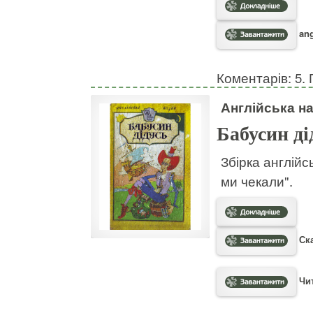
ang
Коментарів: 5. 
Англійська н
Бабусин ді
Збірка англійсь
ми чекали".
Ска
Чит