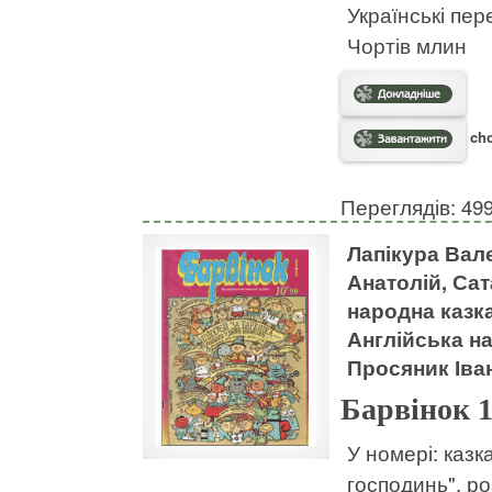
Українські пер
Чортів млин
cho
Переглядів: 49
Лапікура Вал
Анатолій, Сат
народна казк
Англійська н
Просяник Іван
Барвінок 
У номері: казк
господинь", ро