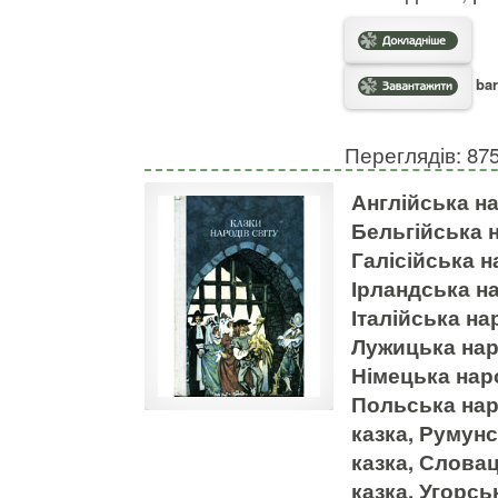
bar
Переглядів: 87
Англійська на
Бельгійська н
Галісійська н
Ірландська на
Італійська на
Лужицька нар
Німецька нар
Польська нар
казка, Румун
казка, Слова
казка, Угорс