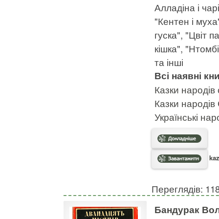
Алладіна і чар
"Кентен і муха
гуска", "Цвіт п
кішка", "Нтомб
та інші
Всі наявні кни
Казки народів 
Казки народі
Українські нар
kaz
Переглядів: 11
Бандурак Вол