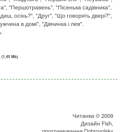
ста", "Першотравень", "Пісенька садівника",
одиш, осінь?", "Друг", "Що говорять двері?",
жчина в домі", "Дівчинка і лев".
.
 (1,45 Mb)
Читанка © 2009
Дизайн
Fish
,
програмування
Dobrovolsky