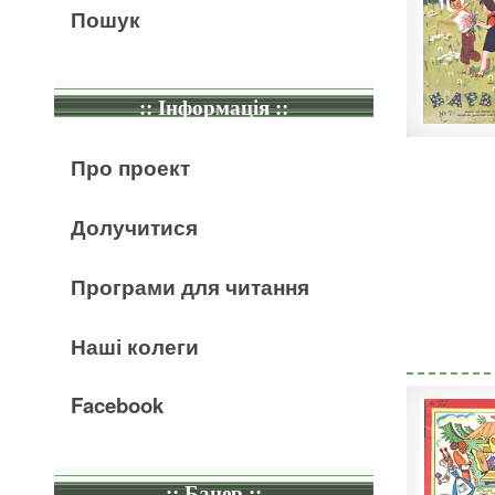
Пошук
:: Інформація ::
Про проект
Долучитися
Програми для читання
Наші колеги
Facebook
:: Банер ::