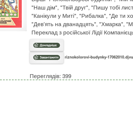
"Наш дім", "Твій друг", "Пишу тобі ли
"Канікули у Миті", "Рибалка", "Де ти х
"Дев'ять на дванадцять", "Хмарка", "Му
Переклад з російської Лідії Компанієць
riznokolorovi-budynky-17062010.djvu
Переглядів: 399