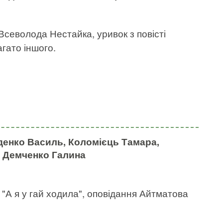
севолода Нестайка, уривок з повісті
агато іншого.
іденко Василь, Коломієць Тамара,
з, Демченко Галина
а "А я у гай ходила", оповідання Айтматова