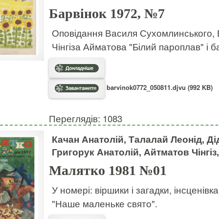
Барвінок 1972, №7
Оповідання Василя Сухомлинського, В
Чінгіза Айматова "Білий пароплав" і б
barvinok0772_050811.djvu (992 KB)
Переглядів: 1083
Качан Анатолій, Талалай Леонід, Д
Григорук Анатолій, Айтматов Чінгі
Малятко 1981 №01
У номері: віршики і загадки, інсценівк
"Наше маленьке свято".