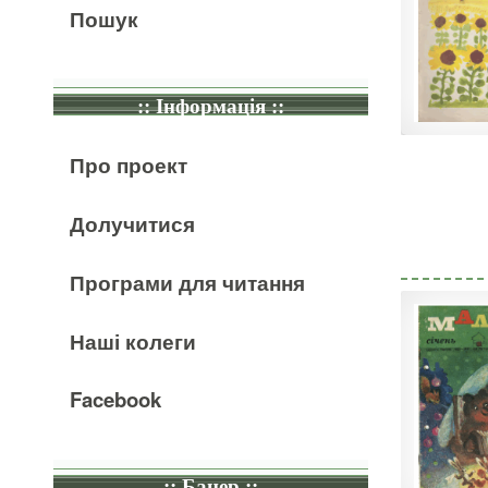
Пошук
:: Інформація ::
Про проект
Долучитися
Програми для читання
Наші колеги
Facebook
:: Банер ::