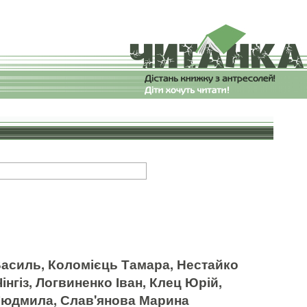
асиль, Коломієць Тамара, Нестайко
нгіз, Логвиненко Іван, Клец Юрій,
юдмила, Слав'янова Марина