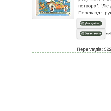
потвора", "Ліс 
Переклад з ру
sob
Переглядів: 32