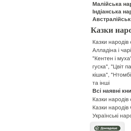
Малійська нар
Індіанська на
Австралійськ
Казки наро
Казки народів 
Алладіна і чар
"Кентен і муха
гуска", "Цвіт п
кішка", "Нтомб
та інші
Всі наявні кни
Казки народів 
Казки народі
Українські нар