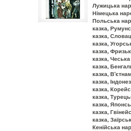
Лужицька нар
Німецька нар
Польська нар
казка, Румун
казка, Слова
казка, Угорс
казка, Фризь
казка, Чеськ
казка, Бенга
казка, В'єтна
казка, Індоне
казка, Корей
казка, Турець
казка, Японс
казка, Гвіней
казка, Заїрсь
Кенійська нар