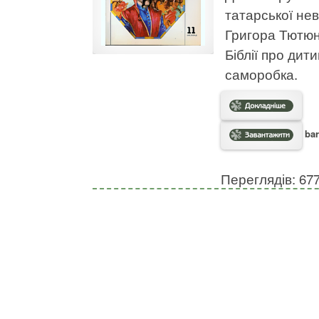
татарської нев
Григора Тютюн
Біблії про дит
саморобка.
bar
Переглядів: 67