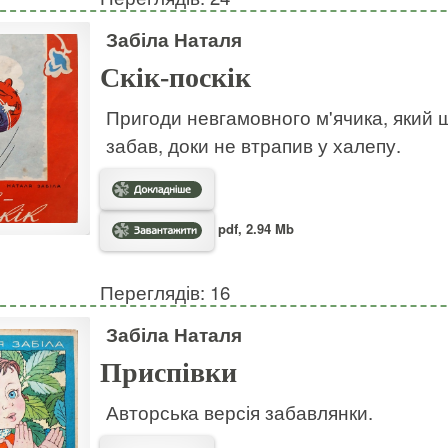
Забіла Наталя
Скік-поскік
Пригоди невгамовного м'ячика, який ш
забав, доки не втрапив у халепу.
pdf, 2.94 Mb
Переглядів: 16
Забіла Наталя
Приспівки
Авторська версія забавлянки.