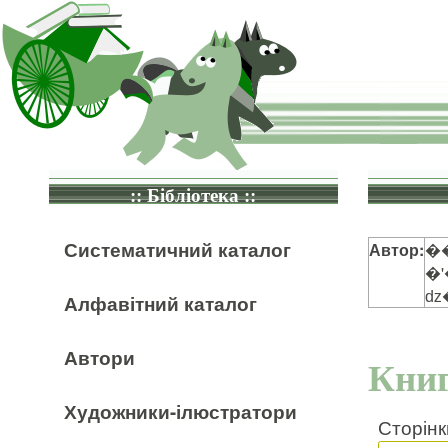
:: Бібліотека ::
Систематичний каталог
Автор:
�
�
ǳ
Алфавітний каталог
Автори
Книг
Художники-ілюстратори
Сторінк