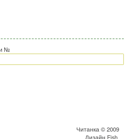
ки №
Читанка © 2009
Дизайн
Fish
,