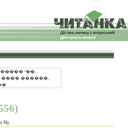
����� ³��,
 ���� ������,
��
556)
ки №