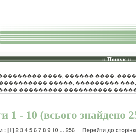
:: Пошук ::
��������� ����, ������ ����, ����
'���������� �����, ��������� ���,
���� ��������� ���������� ����
и 1 - 10 (всього знайдено 2
и :
[1]
2
3
4
5
6
7
8
9
10
...
256
Перейти до сторін