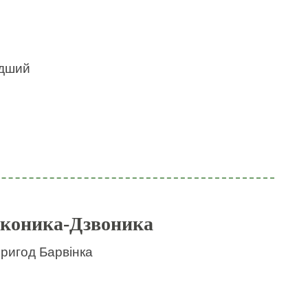
идший
 коника-Дзвоника
пригод Барвінка