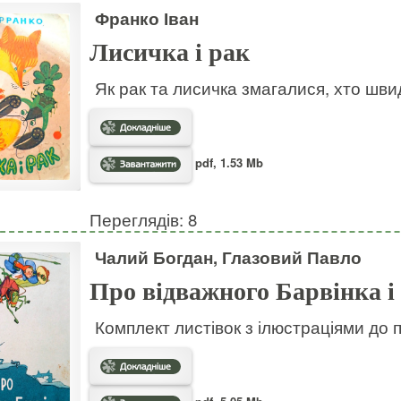
Франко Іван
Лисичка і рак
Як рак та лисичка змагалися, хто шв
pdf, 1.53 Mb
Переглядів: 8
Чалий Богдан, Глазовий Павло
Про відважного Барвінка і
Комплект листівок з ілюстраціями до 