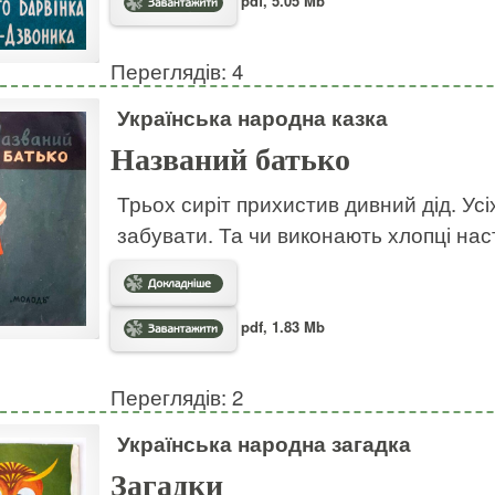
pdf, 5.05 Mb
Переглядів: 4
Українська народна казка
Названий батько
Трьох сиріт прихистив дивний дід. Усі
забувати. Та чи виконають хлопці на
pdf, 1.83 Mb
Переглядів: 2
Українська народна загадка
Загадки