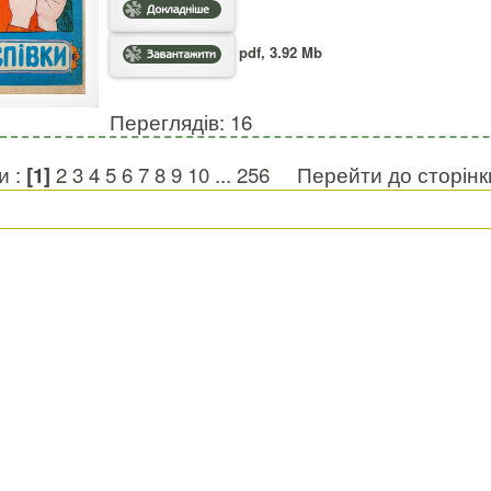
pdf, 3.92 Mb
Переглядів: 16
и :
[1]
2
3
4
5
6
7
8
9
10
...
256
Перейти до сторін