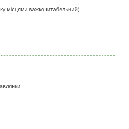
нку місцями важкочитабельний)
бавлянки