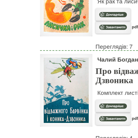
Як рак та лис
pdf
Переглядів: 7
Чалий Богдан
Про відваж
Дзвоника
Комплект листі
pdf
Переглядів: 4