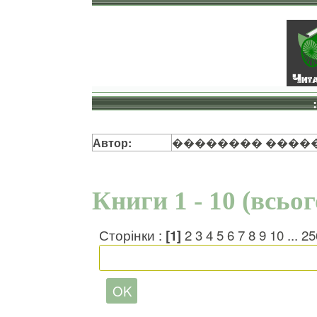
Автор:
�������� ����
Книги 1 - 10 (всьо
Сторінки :
[1]
2
3
4
5
6
7
8
9
10
...
25