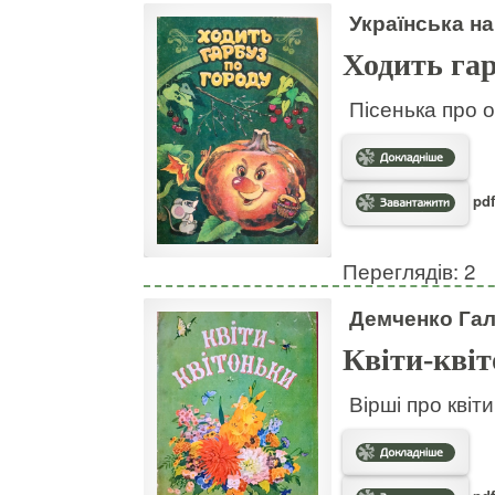
Українська на
Ходить гар
Пісенька про о
pdf
Переглядів: 2
Демченко Га
Квіти-кві
Вірші про квіт