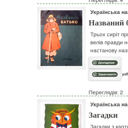
Українська н
Названий 
Трьох сиріт пр
велів правди н
настанову наз
pdf
Переглядів: 2
Українська н
Загадки
Загадки з кар