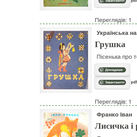
pdf
Переглядів: 1
Українська н
Грушка
Пісенька про т
pdf
Переглядів: 1
Франко Іван
Лисичка і 