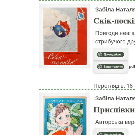
Забіла Натал
Скік-поскі
Пригоди невгам
стрибучого дру
pdf
Переглядів: 16
Забіла Натал
Приспівки
Авторська вер