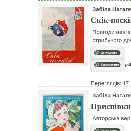
Забіла Натал
Скік-поскі
Пригоди невгам
стрибучого дру
pdf
Переглядів: 17
Забіла Натал
Приспівки
Авторська вер