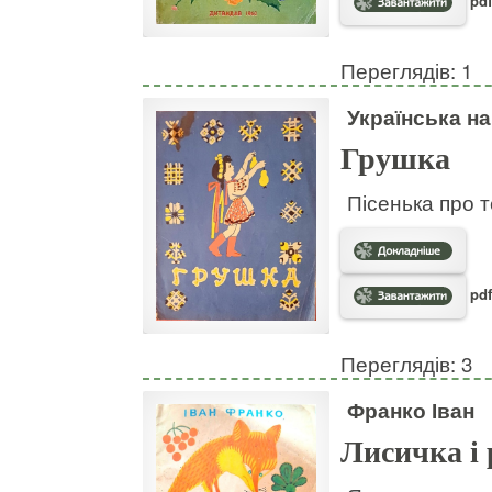
pdf
Переглядів: 1
Українська н
Грушка
Пісенька про т
pdf
Переглядів: 3
Франко Іван
Лисичка і 