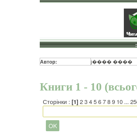
Автор:
ϳ���� ����
Книги 1 - 10 (всьо
Сторінки :
[1]
2
3
4
5
6
7
8
9
10
...
25