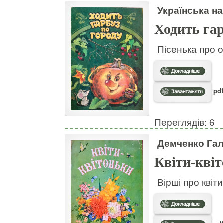
Українська на
Ходить гар
Пісенька про о
pdf
Переглядів: 6
Демченко Га
Квіти-кві
Вірші про квіт