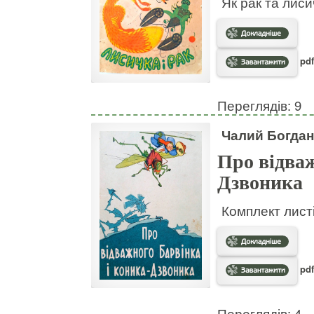
Як рак та лис
pdf
Переглядів: 9
Чалий Богдан
Про відваж
Дзвоника
Комплект листі
pdf
Переглядів: 4