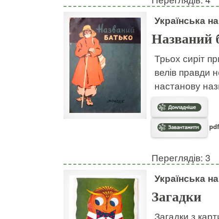
Українська н
Названий 
Трьох сиріт пр
велів правди н
настанову наз
pdf
Переглядів: 3
Українська н
Загадки
Загадки з кар