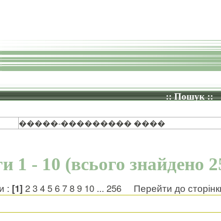
:: Пошук ::
�����-��������� ����
и 1 - 10 (всього знайдено 2
и :
[1]
2
3
4
5
6
7
8
9
10
...
256
Перейти до сторін