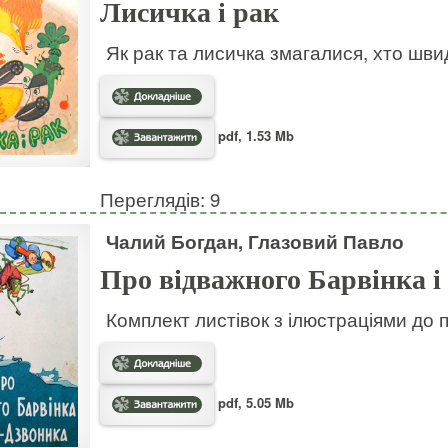
Лисичка і рак
Як рак та лисичка змагалися, хто шв
pdf, 1.53 Mb
Переглядів: 9
Чалий Богдан, Глазовий Павло
Про відважного Барвінка і
Комплект листівок з ілюстраціями до 
pdf, 5.05 Mb