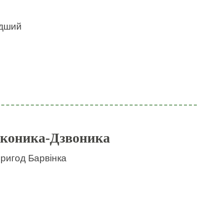
идший
 коника-Дзвоника
пригод Барвінка