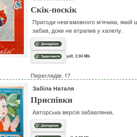
Скік-поскік
Пригоди невгамовного м'ячика, який ш
забав, доки не втрапив у халепу.
pdf, 2.94 Mb
Переглядів: 17
Забіла Наталя
Приспівки
Авторська версія забавлянки.