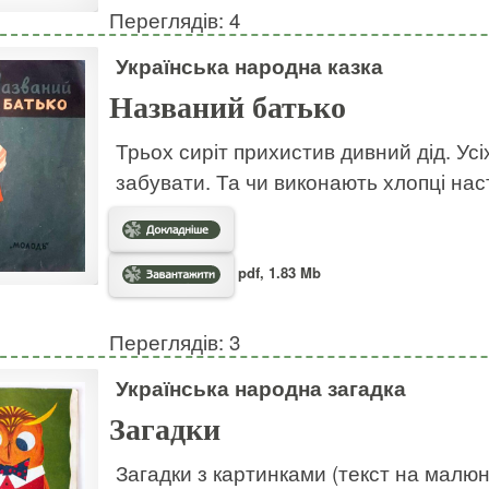
Переглядів: 4
Українська народна казка
Названий батько
Трьох сиріт прихистив дивний дід. Усі
забувати. Та чи виконають хлопці на
pdf, 1.83 Mb
Переглядів: 3
Українська народна загадка
Загадки
Загадки з картинками (текст на малю