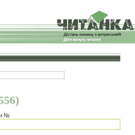
556)
ки №