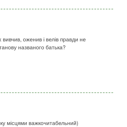
х вивчив, оженив і велів правди не
станову названого батька?
нку місцями важкочитабельний)