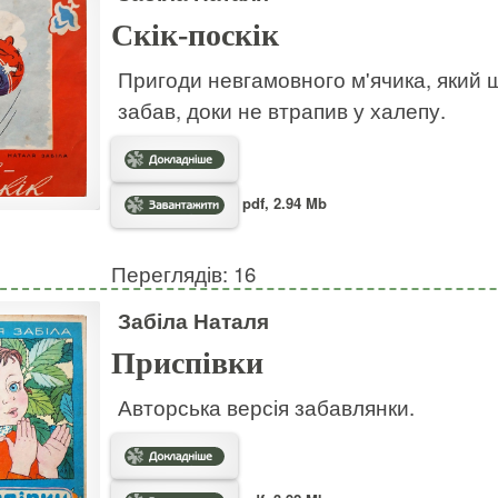
Скік-поскік
Пригоди невгамовного м'ячика, який ш
забав, доки не втрапив у халепу.
pdf, 2.94 Mb
Переглядів: 16
Забіла Наталя
Приспівки
Авторська версія забавлянки.