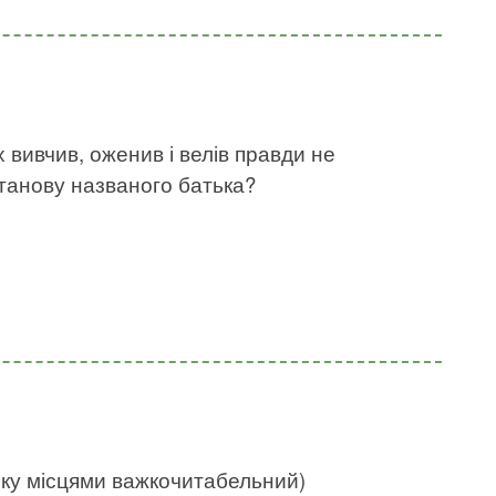
х вивчив, оженив і велів правди не
станову названого батька?
нку місцями важкочитабельний)