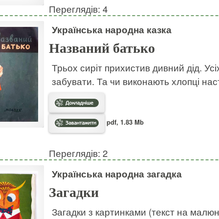
Переглядів: 4
Українська народна казка
Названий батько
Трьох сиріт прихистив дивний дід. Усі
забувати. Та чи виконають хлопці на
pdf, 1.83 Mb
Переглядів: 2
Українська народна загадка
Загадки
Загадки з картинками (текст на малю