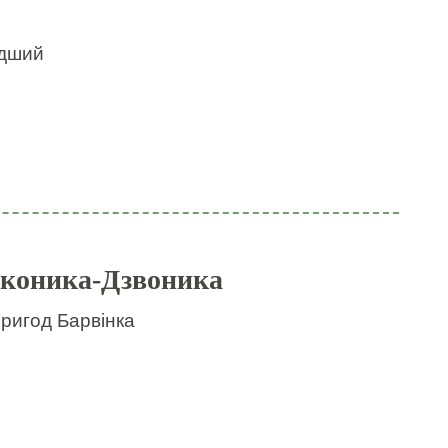
идший
 коника-Дзвоника
пригод Барвінка