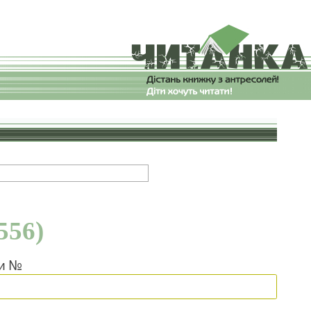
556)
ки №