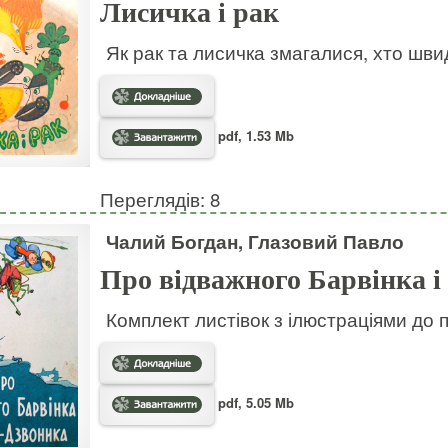
Лисичка і рак
Як рак та лисичка змагалися, хто шв
pdf, 1.53 Mb
Переглядів: 8
Чалий Богдан, Глазовий Павло
Про відважного Барвінка і
Комплект листівок з ілюстраціями до 
pdf, 5.05 Mb