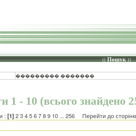
:: Пошук ::
��������� �������
и 1 - 10 (всього знайдено 2
и :
[1]
2
3
4
5
6
7
8
9
10
...
256
Перейти до сторін