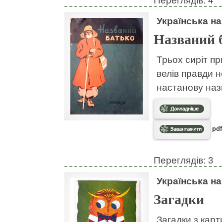
Українська н
Названий 
Трьох сиріт пр
велів правди н
настанову наз
pdf
Переглядів: 3
Українська н
Загадки
Загадки з кар