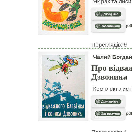
Як рак та лис
pdf
Переглядів: 9
Чалий Богдан
Про відваж
Дзвоника
Комплект листі
pdf
Переглядів: 4