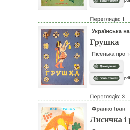
pdf
Переглядів: 1
Українська н
Грушка
Пісенька про т
pdf
Переглядів: 3
Франко Іван
Лисичка і 