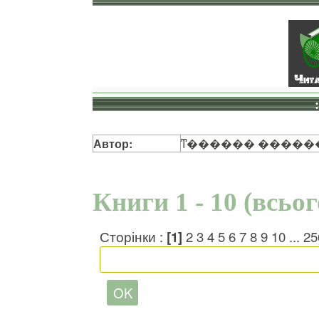
Автор:
ͳ������ �����
Книги 1 - 10 (всьо
Сторінки :
[1]
2
3
4
5
6
7
8
9
10
...
25