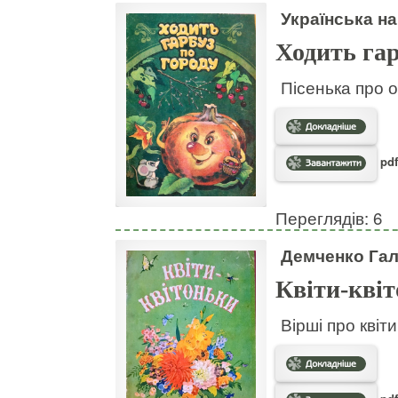
Українська на
Ходить гар
Пісенька про о
pdf
Переглядів: 6
Демченко Га
Квіти-кві
Вірші про квіт