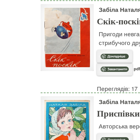
Забіла Натал
Скік-поскі
Пригоди невгам
стрибучого дру
pdf
Переглядів: 17
Забіла Натал
Приспівки
Авторська вер