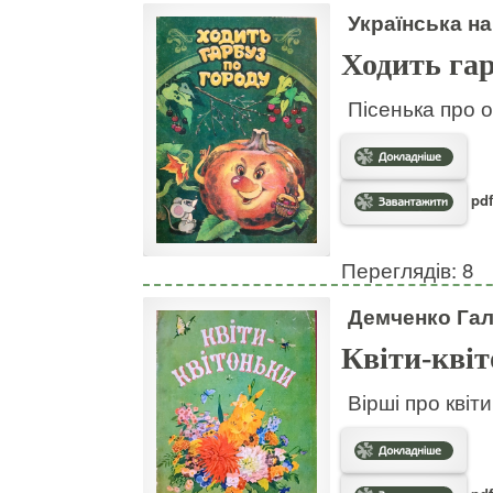
Українська на
Ходить гар
Пісенька про о
pdf
Переглядів: 8
Демченко Га
Квіти-кві
Вірші про квіт