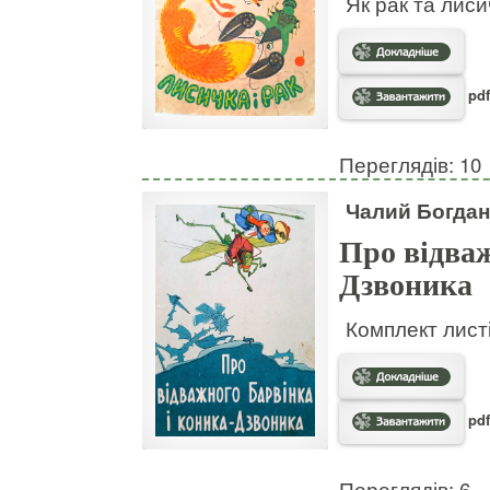
Як рак та лис
pdf
Переглядів: 10
Чалий Богдан
Про відваж
Дзвоника
Комплект листі
pdf
Переглядів: 6