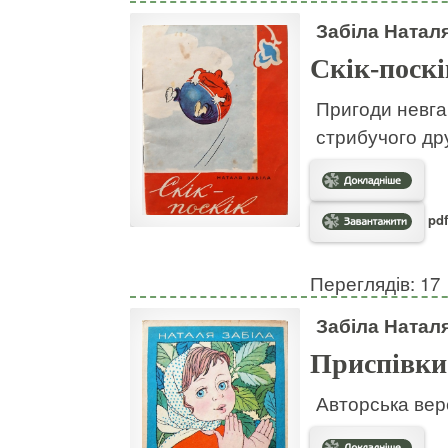
Забіла Натал
Скік-поскі
Пригоди невгам
стрибучого дру
pdf
Переглядів: 17
Забіла Натал
Приспівки
Авторська вер