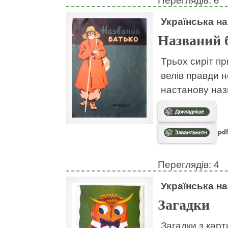
Українська н
Названий 
Трьох сиріт пр
велів правди н
настанову наз
pdf
Переглядів: 4
Українська н
Загадки
Загадки з кар